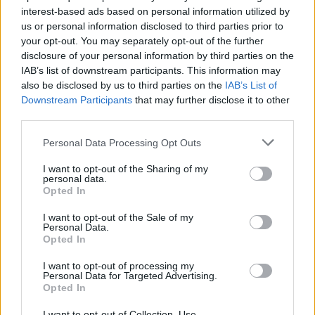
Νοεμβρίου. Οι ομάδες Κ15 θα αγωνιστούν στις
interest-based ads based on personal information utilized by
11.00 το πρωί στο Emileon.
us or personal information disclosed to third parties prior to
your opt-out. You may separately opt-out of the further
Οι ομάδες Κ17 στις 13.30 επίσης στο Emileon.
disclosure of your personal information by third parties on the
Οι ομάδες Κ19 στις 14.30 στην Τρίπολη.
IAB’s list of downstream participants. This information may
also be disclosed by us to third parties on the
IAB’s List of
Downstream Participants
that may further disclose it to other
third parties.
ΣΧΟΛΙΑΣΤΕ
Personal Data Processing Opt Outs
I want to opt-out of the Sharing of my
ΤΕΛΕΥΤΑΙΑ ΝΕΑ
personal data.
Opted In
ΧΩΡΊΣ ΚΑΤΗΓΟΡΊΑ
Ήττα για την Κ19 στην Κορυτσά-
I want to opt-out of the Sale of my
Personal Data.
Εξαιρετική η φιλοξενία των Αλβανών
Opted In
I want to opt-out of processing my
ΠΑΝΑΙΤΩΛΙΚΟΣ
Personal Data for Targeted Advertising.
Τα δεδομένα για τηλεοπτική κάλυψη
Opted In
με Τρουά και Καλαμάτα
I want to opt-out of Collection, Use,