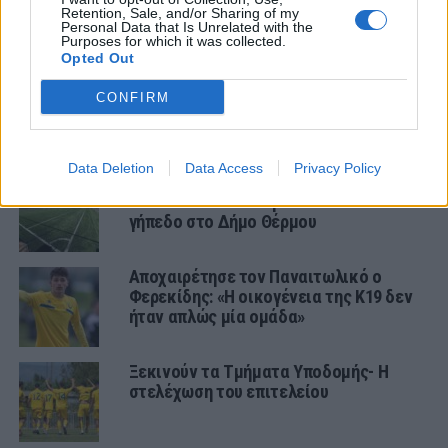
Retention, Sale, and/or Sharing of my
Personal Data that Is Unrelated with the
ΤΜΗΜΑΤΑ ΥΠΟΔΟΜΗΣ
Purposes for which it was collected.
Opted Out
Φιλικό στην Κορυτσά η Κ19
CONFIRM
Data Deletion
Data Access
Privacy Policy
Με προπόνηση της Κ17 του
Παναιτωλικού τα εγκαίνια σε νέο
γήπεδο στο Δήμο Θέρμου
Αποχαιρέτησε τον Παναιτωλικό ο
Φερεκίδης: «Η οικογένεια της Κ19 δεν
ήταν απλώς μία ομάδα»
Ξεκινούν τα Τμήματα Υποδομής- Η
στελέχωση του επιτελείου