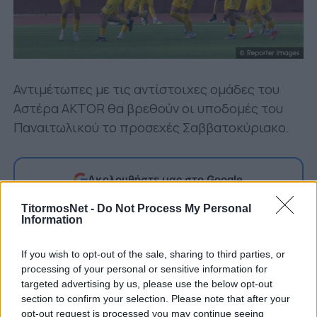
Αντιμέτωπες με τις αντίστοιχες ομάδες του
Αστέρα AKTOR θα βρεθούν οι υποδομές του
Παναιτωλικού το προσεχές Σαββατοκύριακο.
Ακολουθήστε μας στο Google
Δείτε περισσότερα άρθρα μας στα αποτελέσματα
TitormosNet -
Do Not Process My Personal
αναζήτησης
Information
Add TitormosNet.gr on Google
If you wish to opt-out of the sale, sharing to third parties, or
processing of your personal or sensitive information for
targeted advertising by us, please use the below opt-out
Οι τρεις αναμετρήσεις θα γίνουν το Σάββατο 22
section to confirm your selection. Please note that after your
opt-out request is processed you may continue seeing