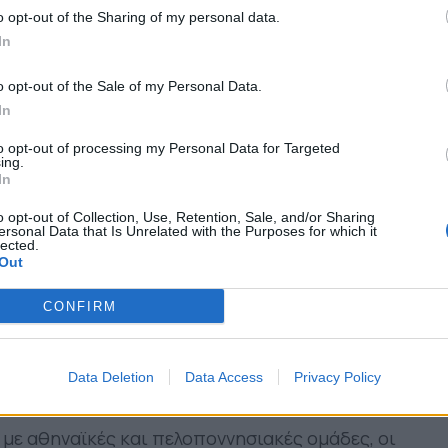
o opt-out of the Sharing of my personal data.
In
ήκα στο γήπεδο για να παίξω πρώτη φορά στην
o opt-out of the Sale of my Personal Data.
 αγώνα Α’ τοπικού ήταν απερίγραπτα, σίγουρα
In
ια».
to opt-out of processing my Personal Data for Targeted
μή που θυμόσαστε;
ing.
In
 που μας έδωσε απίστευτη χαρά και είχαμε γίνει
o opt-out of Collection, Use, Retention, Sale, and/or Sharing
ersonal Data that Is Unrelated with the Purposes for which it
lected.
Out
ά τα χρόνια, πόσο κοντά ήταν στο σύλλογο;
CONFIRM
χαμε διαφορές είτε παίζαμε εντός έδρας, είτε
ι μόνο Αγρινιώτες, αλλά ευρύτερα
πίσης και Αγρινιώτες της Αθήνας ταξίδευαν στο
Data Deletion
Data Access
Privacy Policy
 αγώνες του Παναιτωλικού.
 με αθηναϊκές και πελοποννησιακές ομάδες, οι