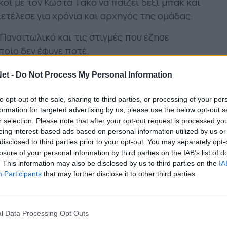
κοί με τον Κώστα Τάκο να παίζει δεξί μπακ και
ιετέλεσε για χρόνια και αρχηγός της ομάδας.
Παναιτωλικό και τις στιγμές που έζησε
ποίο δεν έφυγε ποτέ.
ς με την τοπική κοινωνία;
et -
Do Not Process My Personal Information
κοντά στην ομάδα, ζούσε γι’ αυτή, υπήρχαν
to opt-out of the sale, sharing to third parties, or processing of your per
άγματα για να βρεθούν κοντά στην ομάδα και η
formation for targeted advertising by us, please use the below opt-out s
ολύ μεγάλη. Γρήγορα η ομάδα «ξέφυγε» από τα
r selection. Please note that after your opt-out request is processed y
eing interest-based ads based on personal information utilized by us or
σύλλογος όλης της Αιτωλοακαρνανίας. Αγαπήθηκε
disclosed to third parties prior to your opt-out. You may separately opt-
έθηκε μαζί της».
losure of your personal information by third parties on the IAB’s list of
. This information may also be disclosed by us to third parties on the
IA
ας διαδρομή;
Participants
that may further disclose it to other third parties.
και ήταν όλα στον Παναιτωλικό. Ξεκίνησα από
ιξα Α’ τοπικό, Β’ Εθνική και Α΄ Εθνική».
l Data Processing Opt Outs
ια πρώτη φορά ως στέλεχος της πρώτης