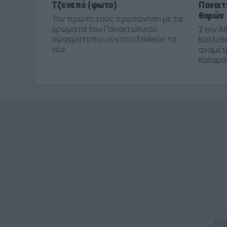
Τζενεπό (φωτο)
Παναιτ
θυρών
Την πρώτη τους προπόνηση με τα
χρώματα του Παναιτωλικού
Στην Α
πραγματοποιούν στο Emileon τα
Καλλιθέ
νέα...
αναμέτ
Καλαμάτ
ΠΑ