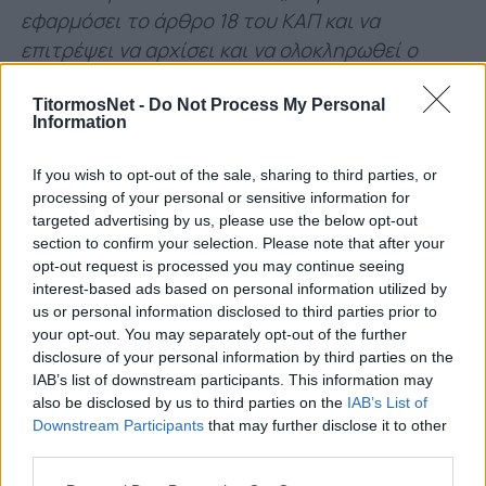
εφαρμόσει το άρθρο 18 του ΚΑΠ και να
επιτρέψει να αρχίσει και να ολοκληρωθεί ο
αγώνας και εφόσον η Λαμία ήθελε να κάνει
ένσταση, τότε μόνο θα κρινόταν από τον
TitormosNet -
Do Not Process My Personal
Information
Αθλητικό Δικαστή της Super League 1, εάν είναι
παράνομη η σύννομη η κατάπτυστη απόφαση
If you wish to opt-out of the sale, sharing to third parties, or
της ΕΙΜ και να δικαιώσει την Λαμία
processing of your personal or sensitive information for
targeted advertising by us, please use the below opt-out
κατακυρώνοντας τον αγώνα με 0-3 εις βάρος
section to confirm your selection. Please note that after your
της ΑΕΛ και με αφαίρεση 3 βαθμών.
opt-out request is processed you may continue seeing
interest-based ads based on personal information utilized by
Περιμένουμε από τον κ. Μπουτσικάρη άμεση
us or personal information disclosed to third parties prior to
διόρθωση της ανακοινώσεως του.
your opt-out. You may separately opt-out of the further
disclosure of your personal information by third parties on the
Η ΠΑΕ ΑΕΛ δημοσιοποιεί το ίδιο το φύλλο
IAB’s list of downstream participants. This information may
αγώνος που διαψεύδει τον κ. Μπουτσικάρη και
also be disclosed by us to third parties on the
IAB’s List of
Downstream Participants
that may further disclose it to other
καταστρέφει όλα τα βρώμικα σχέδια όλων
third parties.
αυτών που διέσυραν άλλη μία φορά το ελληνικό