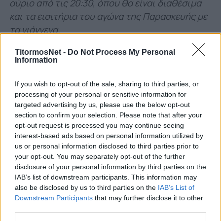
αύριο από τις 20:30, όπου θα είναι διαθέσιμα
και τα εισιτήρια του αγώνα της Παρασκευής με
τα γιάννενα.
Όποιος φοράει την φανέλα με τον ΤΙΤΟΡΜΟ στο
TitormosNet -
Do Not Process My Personal
Information
στήθος πρέπει να μπαίνει μέσα και να ΜΑΤΩΝΕΙ
για τη νίκη. Αύτη η απάθεια που είδαμε ΑΠΟ
If you wish to opt-out of the sale, sharing to third parties, or
ΟΛΟΥΣ στα παιχνίδια με οφη και αεκ δεν
processing of your personal or sensitive information for
αρμόζει με τίποτα στο Σύλλογό μας και οι
targeted advertising by us, please use the below opt-out
ευθύνες βαραίνουν όλους όσους είναι
section to confirm your selection. Please note that after your
opt-out request is processed you may continue seeing
υπεύθυνοι για το αγωνιστικό κομμάτι. Την
interest-based ads based on personal information utilized by
Παρασκευή θέλουμε να δούμε 11 ΚΑΜΙΚΑΖΙ στο
us or personal information disclosed to third parties prior to
γήπεδο και τίποτα άλλο. Η νίκη είναι
your opt-out. You may separately opt-out of the further
disclosure of your personal information by third parties on the
μονόδρομος!
», υπογραμμίζεται
IAB’s list of downstream participants. This information may
χαρακτηριστικά.
also be disclosed by us to third parties on the
IAB’s List of
Downstream Participants
that may further disclose it to other
third parties.