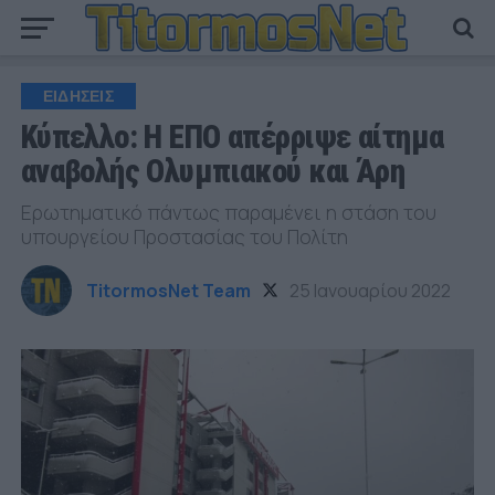
ΕΙΔΗΣΕΙΣ
Κύπελλο: Η ΕΠΟ απέρριψε αίτημα
αναβολής Ολυμπιακού και Άρη
Ερωτηματικό πάντως παραμένει η στάση του
υπουργείου Προστασίας του Πολίτη
TitormosNet Team
25 Ιανουαρίου 2022