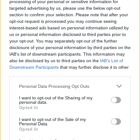
κανονισμών και σχετικών διατάξεων σε Φάληρο
processing of your personal or sensitive information for
targeted advertising by us, please use the below opt-out
και Λαμία. Ερωτηματικό πάντως, παραμένει
η
section to confirm your selection. Please note that after your
στάση του υπουργείου Προστασίας του
opt-out request is processed you may continue seeing
Πολίτη
.
interest-based ads based on personal information utilized by
us or personal information disclosed to third parties prior to
your opt-out. You may separately opt-out of the further
disclosure of your personal information by third parties on the
IAB’s list of downstream participants. This information may
also be disclosed by us to third parties on the
IAB’s List of
Downstream Participants
that may further disclose it to other
third parties.
Personal Data Processing Opt Outs
I want to opt-out of the Sharing of my
personal data.
Opted In
I want to opt-out of the Sale of my
Personal Data.
Opted In