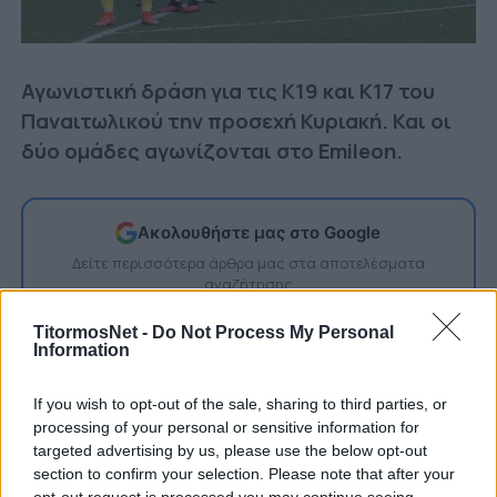
Αγωνιστική δράση για τις Κ19 και Κ17 του
Παναιτωλικού την προσεχή Κυριακή. Και οι
δύο ομάδες αγωνίζονται στο Emileon.
Ακολουθήστε μας στο Google
Δείτε περισσότερα άρθρα μας στα αποτελέσματα
αναζήτησης
Add TitormosNet.gr on Google
TitormosNet -
Do Not Process My Personal
Information
If you wish to opt-out of the sale, sharing to third parties, or
Τους πρώτους τους αγώνες για το 2022 θα
processing of your personal or sensitive information for
δώσουν οι ομάδες του Παναιτωλικού στα
targeted advertising by us, please use the below opt-out
section to confirm your selection. Please note that after your
Πρωταθλήματα Υποδομής της Super League.