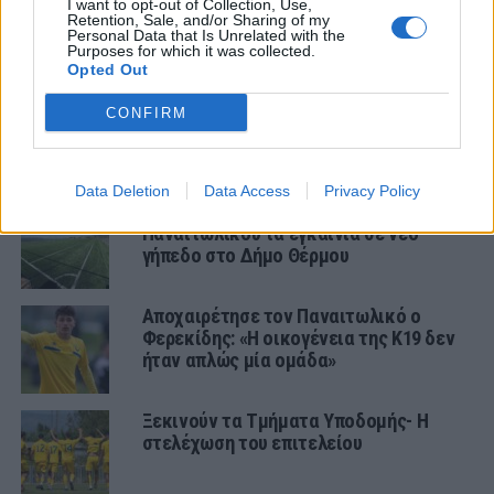
I want to opt-out of Collection, Use,
Retention, Sale, and/or Sharing of my
Personal Data that Is Unrelated with the
Purposes for which it was collected.
ΤΜΗΜΑΤΑ ΥΠΟΔΟΜΗΣ
Opted Out
Φιλικό στην Κορυτσά η Κ19
CONFIRM
Data Deletion
Data Access
Privacy Policy
Με προπόνηση της Κ17 του
Παναιτωλικού τα εγκαίνια σε νέο
γήπεδο στο Δήμο Θέρμου
Αποχαιρέτησε τον Παναιτωλικό ο
Φερεκίδης: «Η οικογένεια της Κ19 δεν
ήταν απλώς μία ομάδα»
Ξεκινούν τα Τμήματα Υποδομής- Η
στελέχωση του επιτελείου