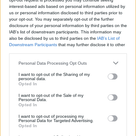
opt-out request is processed you may continue seeing
interest-based ads based on personal information utilized by
Την Κυριακή 9 Ιανουαρίου η Κ19 θα υποδεχτεί
us or personal information disclosed to third parties prior to
τη Λαμία στις 15.00 στο Emileon. Την ίδια
your opt-out. You may separately opt-out of the further
ημέρα στις 11.00 το πρωί η Κ17 θα αγωνιστεί
disclosure of your personal information by third parties on the
εκτός έδρας με τον ΠΑΟΚ.
IAB’s list of downstream participants. This information may
also be disclosed by us to third parties on the
IAB’s List of
Downstream Participants
that may further disclose it to other
third parties.
ΣΧΟΛΙΑΣΤΕ
Personal Data Processing Opt Outs
I want to opt-out of the Sharing of my
ΤΕΛΕΥΤΑΙΑ ΝΕΑ
personal data.
Opted In
ΠΑΝΑΙΤΩΛΙΚΟΣ
I want to opt-out of the Sale of my
Τα δεδομένα για τηλεοπτική κάλυψη
Personal Data.
με Τρουά και Καλαμάτα
Opted In
I want to opt-out of processing my
Personal Data for Targeted Advertising.
ΕΙΔΗΣΕΙΣ
Opted In
Αλλάζει όνομα ο Βόλος