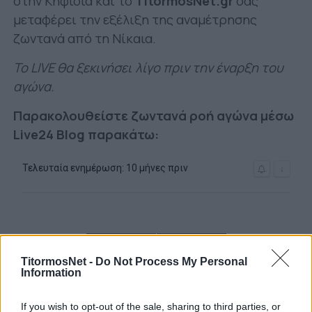
στην Κηφισιά και το
TitormosNet.gr
σας
μεταφέρει την εξέλιξη της αναμέτρησης
ζωντανά από τη Νίκαια.
Το LIVE θα ξεκινήσει λίγο πριν την έναρξη του
αγώνα.
Παρακολουθείστε ζωντανά ροή αγώνα μέσω
Live24 Blog παρακάτω:
TitormosNet -
Do Not Process My Personal
Information
If you wish to opt-out of the sale, sharing to third parties, or