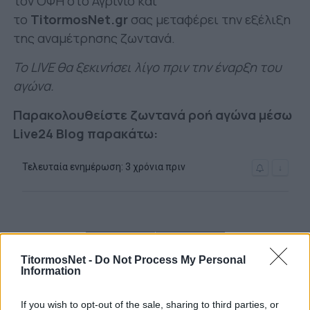
τον ΟΦΗ στο Αγρίνιο και
το
TitormosNet.gr
σας μεταφέρει την εξέλιξη
της αναμέτρησης ζωντανά.
Το LIVE θα ξεκινήσει λίγο πριν την έναρξη του
αγώνα.
Παρακολουθείστε ζωντανά ροή αγώνα μέσω
Live24 Blog παρακάτω:
TitormosNet -
Do Not Process My Personal
Information
If you wish to opt-out of the sale, sharing to third parties, or