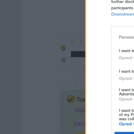
further disc
participants
Downstream 
Persona
I want t
Opted 
I want t
Opted 
I want 
Advertis
Opted 
I want t
of my P
was col
Opted 