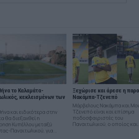
θήνα το Καλαμάτα-
Ξεχώρισε και άρεσε η παρ
ωλικός, κεκλεισμένων των
Νακάμπα-Τζενεπό
Μάρβελους Νακάμπα και Μο
Τζενεπό είναι και επίσημα
θήνα και ειδικότερα στην
ποδοσφαιριστές του
α θα διεξαχθεί η
Παναιτωλικού, ο οποίος και.
ρηση Κυπέλλου μεταξύ
ας-Παναιτωλικού, για...