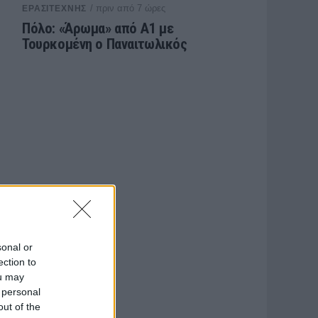
/ πριν από 7 ώρες
ΕΡΑΣΙΤΕΧΝΗΣ
Πόλο: «Άρωμα» από Α1 με
Τουρκομένη ο Παναιτωλικός
sonal or
ection to
ou may
 personal
out of the