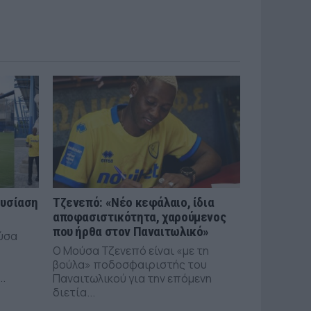
ουσίαση
Τζενεπό: «Νέο κεφάλαιο, ίδια
αποφασιστικότητα, χαρούμενος
που ήρθα στον Παναιτωλικό»
ύσα
Ο Μούσα Τζενεπό είναι «με τη
βούλα» ποδοσφαιριστής του
..
Παναιτωλικού για την επόμενη
διετία...