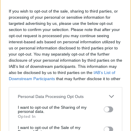
5
Θύελλα Κατσικά
5
9
6
Α.Ε. Ξηροβουνίου
5
3
If you wish to opt-out of the sale, sharing to third parties, or
7
AEN Σελεύκειας
6
0
processing of your personal or sensitive information for
targeted advertising by us, please use the below opt-out
*Προβιβάζονται οι τρεις πρώτες ομάδες
section to confirm your selection. Please note that after your
opt-out request is processed you may continue seeing
Παρακολουθήστε σε ζωντανή μετάδοση από το
interest-based ads based on personal information utilized by
Δημοτικό Γήπεδο Κατσικάς τον αγώνα της
us or personal information disclosed to third parties prior to
τελευταίας αγωνιστικής των μπαράζ
your opt-out. You may separately opt-out of the further
πρωταθλητών ΕΠΣ μεταξύ της Θύελλας και της
disclosure of your personal information by third parties on the
IAB’s list of downstream participants. This information may
Αναγέννησης Στάνου:
also be disclosed by us to third parties on the
IAB’s List of
Downstream Participants
that may further disclose it to other
third parties.
Personal Data Processing Opt Outs
I want to opt-out of the Sharing of my
personal data.
Opted In
I want to opt-out of the Sale of my