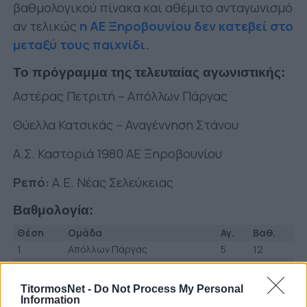
βαθμολογικού πίνακα και αθέμιτο ανταγωνισμό
αν τελικώς
η ΑΕ Ξηροβουνίου δεν κατεβεί στο
μεταξύ τους παιχνίδι.
Το πρόγραμμα της τελευταίας αγωνιστικής:
Αστέρας Πετριτή – Απόλλων Πάργας
Θύελλα Κατσικάς – Αναγέννηση Στάνου
Α.Σ. Καστοριά 1980 ΑΕ Ξηροβουνίου
Ρεπό:
Α.Ε. Νέας Σελεύκειας
Βαθμολογία:
Θέση
Ομάδα
Αγ.
Βαθ.
1
Απόλλων Πάργας
5
12
2
Αστέρας Πετριτή
5
10
3
Αναγέννηση Στάνου
5
10
TitormosNet -
Do Not Process My Personal
4
ΑΣ Καστοριά 1980
5
9
Information