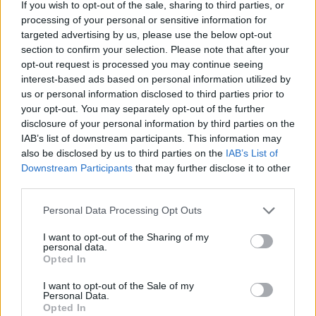
If you wish to opt-out of the sale, sharing to third parties, or
Στην ερώτηση, για τα δύο αποτελέσματα που
processing of your personal or sensitive information for
targeted advertising by us, please use the below opt-out
έκαναν εντύπωση απέναντι σε Ολυμπιακό και
section to confirm your selection. Please note that after your
ΑΕΚ, ο 21χρονος επιθετικός τόνισε:
opt-out request is processed you may continue seeing
interest-based ads based on personal information utilized by
«
Η ισοπαλία στον Πειραιά ήρθε πολύ δύσκολα,
us or personal information disclosed to third parties prior to
διότι δεχθήκαμε μεγάλη πίεση. Αντίθετα με την
your opt-out. You may separately opt-out of the further
ΑΕΚ νικήσαμε δίκαια. Ο κ. Πετράκης μας είχε
disclosure of your personal information by third parties on the
IAB’s list of downstream participants. This information may
δώσει σαφές πλάνο και φτάσαμε σ’ αυτή τη
also be disclosed by us to third parties on the
IAB’s List of
σπουδαία νίκη. Ο κόουτς μας είχε έτοιμους για
Downstream Participants
that may further disclose it to other
κάθε κίνηση των αντιπάλων
».
third parties.
Ο Μαϊντέβατς στο παιχνίδι με την ΑΕΚ
Personal Data Processing Opt Outs
προσπάθησε να πετύχει ένα εντυπωσιακό γκολ,
I want to opt-out of the Sharing of my
χωρίς να τα καταφέρει.
personal data.
Opted In
«
Η ενέργεια μου, ναι ήταν εξαιρετική,
I want to opt-out of the Sale of my
βραζιλιάνικη την χαρακτηρίσατε, το θέμα όμως
Personal Data.
Opted In