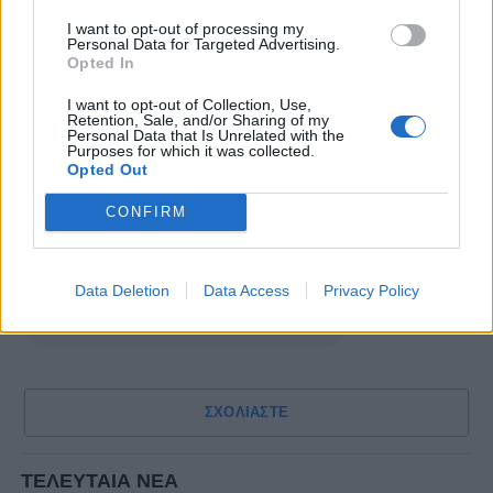
είναι, πως ξεπέρασα μεν άμορφα τους
αντιπάλους μου, όμως η μπάλα δεν κατέληξε
I want to opt-out of processing my
Personal Data for Targeted Advertising.
στα δίχτυα. Ευελπιστώ πάντως να σκοράρω στο
Opted In
επόμενο παιχνίδι
».
I want to opt-out of Collection, Use,
Retention, Sale, and/or Sharing of my
Τέλος ο επιθετικός των καναρινιών προέβλεψε
Personal Data that Is Unrelated with the
Purposes for which it was collected.
πως και το φετινό πρωτάθλημα θα είναι
Opted Out
ανταγωνιστικό, ενώ ζήτησε τη στήριξη των
CONFIRM
φίλων του Παναιτωλικού για να ζήσουν ωραίες
στιγμές.
Data Deletion
Data Access
Privacy Policy
ΣΧΟΛΙΑΣΤΕ
ΤΕΛΕΥΤΑΙΑ ΝΕΑ