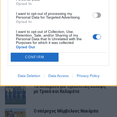
Opted In
ΤΕΛΕΥΤΑΙΑ ΝΕΑ
I want to opt-out of processing my
Personal Data for Targeted Advertising.
Opted In
ΤΜΗΜΑΤΑ ΥΠΟΔΟΜΗΣ
Ήττα για την Κ19 στην Κορυτσά-
Εξαιρετική η φιλοξενία των Αλβανών
I want to opt-out of Collection, Use,
Retention, Sale, and/or Sharing of my
Personal Data that Is Unrelated with the
Purposes for which it was collected.
Opted Out
ΠΑΝΑΙΤΩΛΙΚΟΣ
Τα δεδομένα για τηλεοπτική κάλυψη
CONFIRM
με Τρουά και Καλαμάτα
ΠΑΝΑΙΤΩΛΙΚΟΣ
Data Deletion
Data Access
Privacy Policy
Τα δεδομένα για τηλεοπτική κάλυψη
με Τρουά και Καλαμάτα
Ο υπέροχος Μάρβελους Νακάμπα