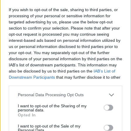
If you wish to opt-out of the sale, sharing to third parties, or
Αναλυτικά οι δηλώσεις του:
processing of your personal or sensitive information for
targeted advertising by us, please use the below opt-out
«Πολύ χαρούμενος για το αποτέλεσμα, θα
section to confirm your selection. Please note that after your
παλέψουμε μέχρι το τέλος, έπρεπε να έχουμε
opt-out request is processed you may continue seeing
περισσότερους πόντους. Έτσι πρέπει να
interest-based ads based on personal information utilized by
us or personal information disclosed to third parties prior to
παίζουμε, κάναμε το τέλειο ματς. Είμαι
your opt-out. You may separately opt-out of the further
σίγουρος πως αξίζαμε να έχουμε
disclosure of your personal information by third parties on the
περισσότερους πόντους. Δεν έχει καμία
IAB’s list of downstream participants. This information may
σημασία που χρεώθηκε το γκολ ως αυτογκόλ,
also be disclosed by us to third parties on the
IAB’s List of
Downstream Participants
that may further disclose it to other
σημασία έχει πως κερδίσαμε. Δέχτηκα ένα
third parties.
χτύπημα λίγο πριν το γκολ αλλά όλα καλά».
Personal Data Processing Opt Outs
Πηγή:
Novasports.gr
I want to opt-out of the Sharing of my
personal data.
Opted In
ΣΧΟΛΙΑΣΤΕ
I want to opt-out of the Sale of my
Personal Data.