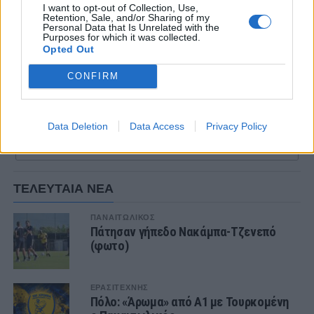
I want to opt-out of Collection, Use,
Retention, Sale, and/or Sharing of my
Personal Data that Is Unrelated with the
Purposes for which it was collected.
Opted Out
CONFIRM
Η δημοσίευση κοινοποιήθηκε από το χρήστη Panetolikos FC / Παναιτωλικός (@panetolikos_fc)
Data Deletion
Data Access
Privacy Policy
2 COMMENTS
ΤΕΛΕΥΤΑΙΑ ΝΕΑ
ΠΑΝΑΙΤΩΛΙΚΟΣ
Πάτησαν γήπεδο Νακάμπα-Τζενεπό
(φωτο)
ΕΡΑΣΙΤΕΧΝΗΣ
Πόλο: «Άρωμα» από Α1 με Τουρκομένη