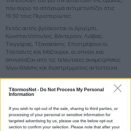
που αύριο το απόγευμα αντιμετωπίζει στις
19:30 τους Περιστεριώτες.
Εκτός αυτής βρίσκονται οι Αριγίμπι,
Κωνσταντόπουλος, Βάντερσον, Λιάβας,
Τσιγγάρας, Τζανακάκης. Επιστρέφουν οι
Τσόταλιτς και Μάζουρεκ, οι οποίοι και
απουσίαζαν από τις τελευταίες αναμετρήσεις
λόγω θλάσης και διαστρέμματος αντίστοιχα.
Στο καθιερωμένο covid test των μελών του
ποδοσφαιρικού τμήματος και του προσωπικού
TitormosNet -
Do Not Process My Personal
Information
της ομάδας, βρέθηκε θετικό δείγμα ενός
ποδοσφαιριστή και εφαρμόστηκαν τα
If you wish to opt-out of the sale, sharing to third parties, or
προβλεπόμενα.
processing of your personal or sensitive information for
targeted advertising by us, please use the below opt-out
Αναλυτικά, η αποστολή του
Παναιτωλικού
section to confirm your selection. Please note that after your