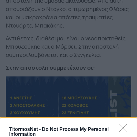
αποστολή της ομάδας ακολούθως. Από αυτή
απουσιάζουν ο Νταγκό, ο τιμωρημένος Φλόρες
και οι μακροχρόνια απόντες τραυματίες
Ντουάρτε, Μπακάκης.
Αντιθέτως, διαθέσιμοι είναι ο νεοαποκτηθείς
Μπουζούκης και ο Μόρσεϊ. Στην αποστολή
συμπεριλαμβάνεται και ο Σενγκέλια.
Στην αποστολή συμμετέχουν οι:
TitormosNet -
Do Not Process My Personal
Information