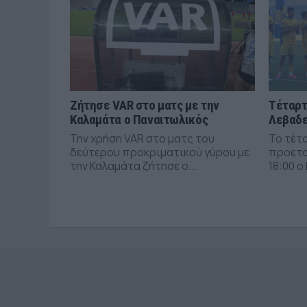
Ζήτησε VAR στο ματς με την
Τέταρτ
Καλαμάτα ο Παναιτωλικός
Λεβαδε
Την χρήση VAR στο ματς του
Το τέτ
δεύτερου προκριματικού γύρου με
προετο
την Καλαμάτα ζήτησε ο...
18:00 ο