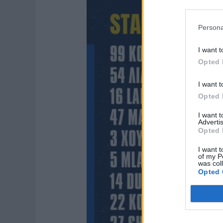
Persona
I want t
Opted 
I want t
Opted 
I want 
Advertis
Opted 
I want t
of my P
was col
Opted 