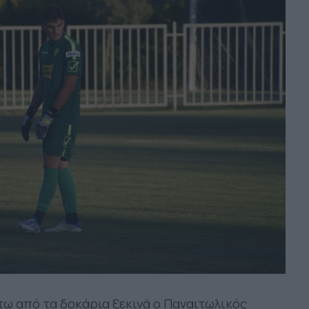
τω από τα δοκάρια ξεκινά ο Παναιτωλικός