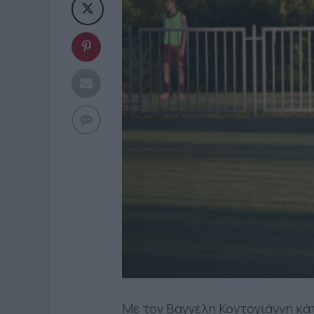
Με τον Βαγγέλη Κοντογιάννη κά