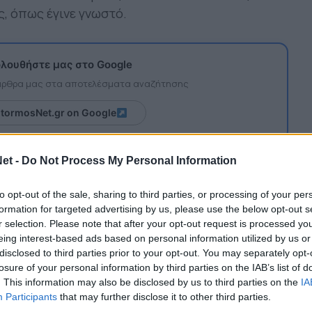
, όπως έγινε γνωστό.
λουθήστε μας στο Google
 άρθρα μας στα αποτελέσματα αναζήτησης
itormosNet.gr on Google
et -
Do Not Process My Personal Information
μπούτο του με τη φανέλα του Παναιτωλικού,
επίσημη συμμετοχή. Ο Ντίαζ έμεινε εκτός με
to opt-out of the sale, sharing to third parties, or processing of your per
στον πάγκο.
formation for targeted advertising by us, please use the below opt-out s
r selection. Please note that after your opt-out request is processed y
ναστασίου συνθέτουν οι:
eing interest-based ads based on personal information utilized by us or
disclosed to third parties prior to your opt-out. You may separately opt-
Μαλής, Χουχούμης, Μλάντεν, Ντουάρτε, Κολοβός,
losure of your personal information by third parties on the IAB’s list of
. This information may also be disclosed by us to third parties on the
IA
Participants
that may further disclose it to other third parties.