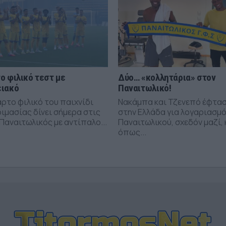
ο φιλικό τεστ με
Δύο… «κολλητάρια» στον
ιακό
Παναιτωλικό!
αρτο φιλικό του παιχνίδι
Νακάμπα και Τζενεπό έφτα
ιμασίας δίνει σήμερα στις
στην Ελλάδα για λογαριασμό
 Παναιτωλικός με αντίπαλο...
Παναιτωλικού, σχεδόν μαζί, 
όπως...