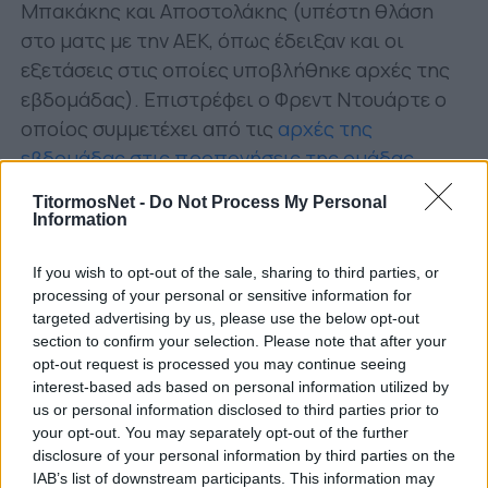
Μπακάκης και Αποστολάκης (υπέστη θλάση
στο ματς με την ΑΕΚ, όπως έδειξαν και οι
εξετάσεις στις οποίες υποβλήθηκε αρχές της
εβδομάδας). Επιστρέφει ο Φρεντ Ντουάρτε ο
οποίος συμμετέχει από τις
αρχές της
εβδομάδας στις προπονήσεις της ομάδας.
Στην αποστολή συμμετέχουν οι
TitormosNet -
Do Not Process My Personal
Information
ποδοσφαιριστές:
If you wish to opt-out of the sale, sharing to third parties, or
Ανέστης, Χουχούμης, Μλάντεν, Καρέλης,
processing of your personal or sensitive information for
Βαρόνε, Πέδρο, Ντίας Χατζηθεοδωρίδης,
targeted advertising by us, please use the below opt-out
Ντουάρτε, Λάρσον, Μάρτενσον, Μπουζούκης,
section to confirm your selection. Please note that after your
Κολοβός, Ξενιτίδης, Μόρσεϊ, Σενγκέλια,
opt-out request is processed you may continue seeing
interest-based ads based on personal information utilized by
Στεργιάκης, Τσιγγάρας, Μαλής, Λιάβας.
us or personal information disclosed to third parties prior to
your opt-out. You may separately opt-out of the further
disclosure of your personal information by third parties on the
IAB’s list of downstream participants. This information may