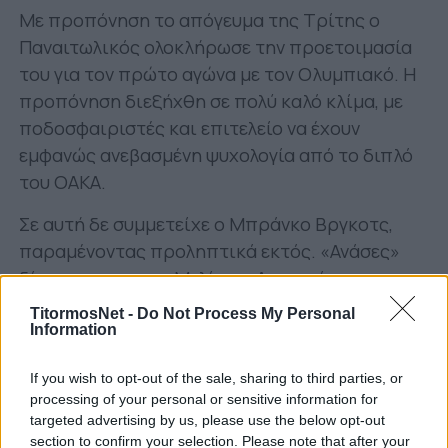
Με προπόνηση το απόγευμα της Τρίτης ο
Παναιτωλικός ολοκλήρωσε την προετοιμασία
του για τον πρώτο αγώνα με τον Ολυμπιακό. Η
προπόνηση διεξήχθη σε πολύ καλό κλίμα, με
ποδοσφαιριστές και επιτελείο να έχουν
εμφανώς ανεβασμένη ψυχολογία από το διπλό
του ΟΑΚΑ.
Σε αυτή δε συμμετείχε ο Μπράνκο Βργκοτς,
παραμένοντας προληπτικά εκτός. «Ανάσες»
δίνονται και στον Μελίσσα. Ατομικά
γυμνάστηκαν οι Ντίαζ, Λιάβας.
TitormosNet -
Do Not Process My Personal
Information
Ο Γιάννης Αναστασίου ακολούθως
ανακοίνωσε την αποστολή, η οποία
If you wish to opt-out of the sale, sharing to third parties, or
αποτελείται από εξής ποδοσφαιριστές:
processing of your personal or sensitive information for
targeted advertising by us, please use the below opt-out
Αποστολάκης, Χουχούμης, Αντούνες, Καρέλης,
section to confirm your selection. Please note that after your