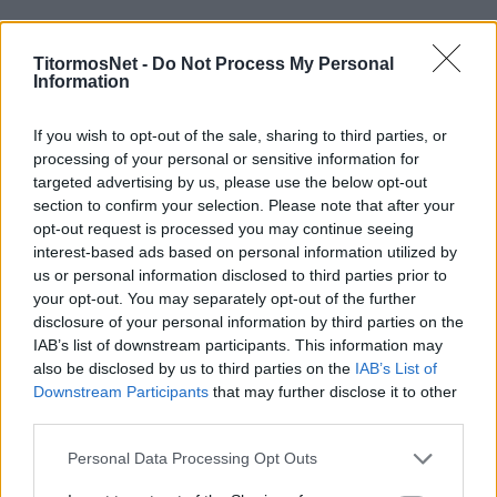
Παραπονέθηκε για ενοχλήσεις το Σάββατο κι
έτσι έκανε θεραπεία το πρωί της Κυριακής κι
TitormosNet -
Do Not Process My Personal
Information
έμεινε εκτός αποστολής.
Μαζί του θα απουσιάσουν από το ματς της
If you wish to opt-out of the sale, sharing to third parties, or
processing of your personal or sensitive information for
Δευτέρας με τον Παναιτωλικό και
targeted advertising by us, please use the below opt-out
οι
Σένκεφελντ
(ενοχλήσεις στην
section to confirm your selection. Please note that after your
ποδοκνημική),
Πούγγουρας
(κάκωση στο
opt-out request is processed you may continue seeing
γόνατο),
Σανκαρέ
και
Κουρμπέλης
– όλοι
interest-based ads based on personal information utilized by
us or personal information disclosed to third parties prior to
αυτοί έκαναν θεραπεία – ενώ
your opt-out. You may separately opt-out of the further
οι
Μπουζούκης
και
Σαβιέρ
έκαναν ατομικό.
disclosure of your personal information by third parties on the
IAB’s list of downstream participants. This information may
Ο
Φώτης Ιωαννίδης
μετά την απουσία του από
also be disclosed by us to third parties on the
IAB’s List of
το ματς του Κυπέλλου λόγω προβλήματος που
Downstream Participants
that may further disclose it to other
third parties.
είχε αποκομίσει από το ντέρμπι με
τον Ολυμπιακό είναι ξανά διαθέσιμος, ενώ,
Personal Data Processing Opt Outs
επέστρεψαν στην αποστολή