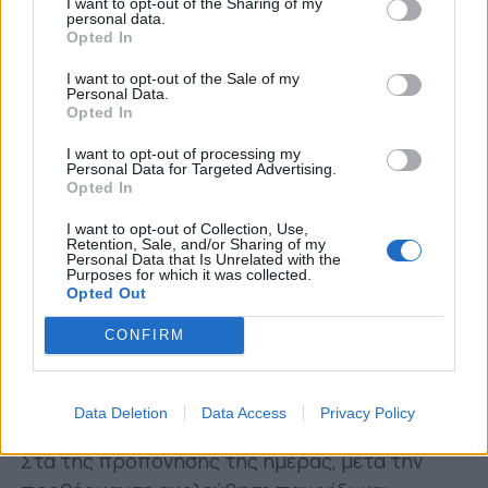
I want to opt-out of the Sharing of my
οι
Μαουρίσιο
και
Μολό
.
personal data.
Opted In
Υπενθυμίζεται πως δεν έχει δικαίωμα
I want to opt-out of the Sale of my
συμμετοχής στην αναμέτρηση αφού έχει
Personal Data.
Opted In
δηλωθεί να
εκτίσει τιμωρία λόγω καρτών
ο
Σωτήρης
I want to opt-out of processing my
Personal Data for Targeted Advertising.
Αλεξανδρόπουλος
.
Opted In
Αναλυτικά η αποστολή του Παναθηναϊκού:
I want to opt-out of Collection, Use,
Retention, Sale, and/or Sharing of my
Personal Data that Is Unrelated with the
Διούδης, Ξενόπουλος, Χριστογεώργος,
Purposes for which it was collected.
Χουάνκαρ, Βέλεθ, Αγιούμπ, Μακέντα,
Opted Out
Χατζηγιοβάνης, Χατζηθεοδωρίδης, Σάντσες,
CONFIRM
Νιάς, Βιγιαφάνιες, Αϊτόρ, Ενγκμπακοτό,
Ιωαννίδης, Αθανασακόπουλος, Καραγιάννης,
Μολό, Τζαβίδας, Μαουρίσιο, Καμπετσής.
Data Deletion
Data Access
Privacy Policy
Στα της προπόνησης της ημέρας, μετά την