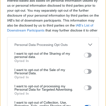
interest-based ads based on personal information utilized by
us or personal information disclosed to third parties prior to
your opt-out. You may separately opt-out of the further
disclosure of your personal information by third parties on the
IAB’s list of downstream participants. This information may
also be disclosed by us to third parties on the
IAB’s List of
Downstream Participants
that may further disclose it to other
third parties.
Personal Data Processing Opt Outs
I want to opt-out of the Sharing of my
personal data.
Είχε αποχωρήσει από τον Παναιτωλικό το 2019,
Opted In
μετά από 15 χρόνια παρουσίας τόσο στην
I want to opt-out of the Sale of my
ανδρική ομάδα όσο και στις υποδομές. Ανέλαβε
Personal Data.
Opted In
ακολούθως την ΑΕ Μεσολογγίου ενώ διετέλεσε
και μέλος του επιτελείου της Παναχαϊκής.
I want to opt-out of processing my
Personal Data for Targeted Advertising.
Opted In
Είναι κάτοχος διπλώματος UEFA PRO ενώ έχει
αναδείξει μεταξύ άλλων πλήθος από τους
I want to opt-out of Collection, Use,
Retention, Sale, and/or Sharing of my