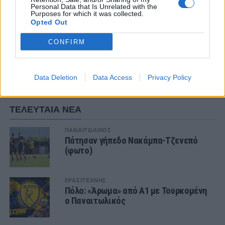
νεαρούς που έφτασαν στην ‘Α ομάδα του
Personal Data that Is Unrelated with the
Purposes for which it was collected.
Παναιτωλικού, μεταξύ των οποίων ο Ενέα
Opted Out
Μιχάι.
CONFIRM
Data Deletion
Data Access
Privacy Policy
1 COMMENT
ΤΕΛΕΥΤΑΙΑ ΝΕΑ
ΠΑΝΑΙΤΩΛΙΚΟΣ
Πάτησαν γήπεδο Νακάμπα-Τζενεπό
(φωτο)
ΕΡΑΣΙΤΕΧΝΗΣ
Πόλο: «Άρωμα» από Α1 με Τουρκομένη
ο Παναιτωλικός