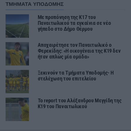
ΤΜΗΜΑΤΑ ΥΠΟΔΟΜΗΣ
Με προπόνηση της Κ17 του
Παναιτωλικού τα εγκαίνια σε νέο
γήπεδο στο Δήμο Θέρμου
Αποχαιρέτησε τον Παναιτωλικό ο
Φερεκίδης: «Η οικογένεια της Κ19 δεν
ήταν απλώς μία ομάδα»
Ξεκινούν τα Τμήματα Υποδομής- Η
στελέχωση του επιτελείου
Το report του Αλέξανδρου Μεγγίδη της
Κ19 του Παναιτωλικού