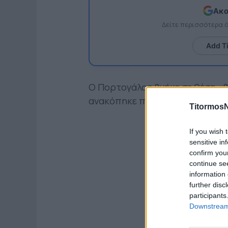
Ακο
Δείτε περισσότερα
Add T
Ο Πορτογάλος βγήκε σε θέση «β
ανακόπηκε πριν περάσει τη γρ
TitormosN
If you wish 
sensitive in
confirm you
continue se
information 
further disc
participants
Downstream 