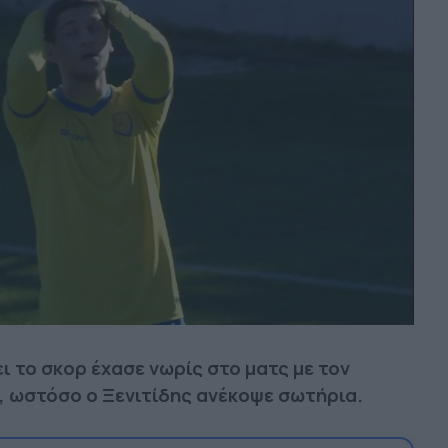
ει το σκορ έχασε νωρίς στο ματς με τον
 ωστόσο ο Ξενιτίδης ανέκοψε σωτήρια.