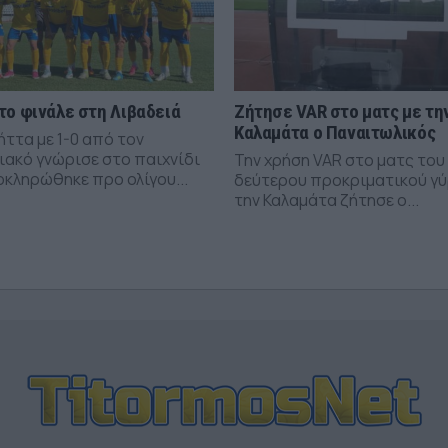
το φινάλε στη Λιβαδειά
Ζήτησε VAR στο ματς με τη
Καλαμάτα ο Παναιτωλικός
ήττα με 1-0 από τον
ιακό γνώρισε στο παιχνίδι
Την χρήση VAR στο ματς του
οκληρώθηκε προ ολίγου...
δεύτερου προκριματικού γύ
την Καλαμάτα ζήτησε ο...