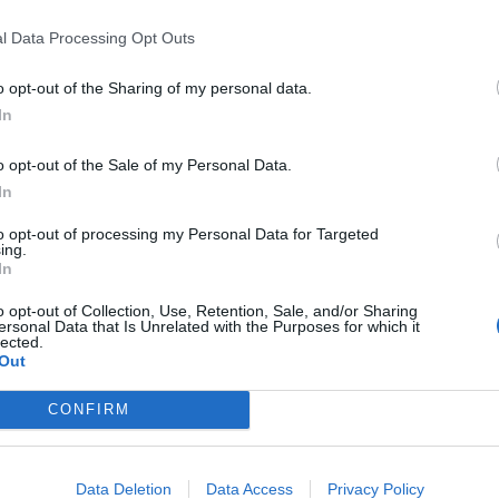
l Data Processing Opt Outs
o opt-out of the Sharing of my personal data.
In
o opt-out of the Sale of my Personal Data.
In
ορφα παιχνίδι για τον Ολυμπιακό και στην
to opt-out of processing my Personal Data for Targeted
α το 0-1.
ing.
In
o opt-out of Collection, Use, Retention, Sale, and/or Sharing
ersonal Data that Is Unrelated with the Purposes for which it
lected.
Out
CONFIRM
Data Deletion
Data Access
Privacy Policy