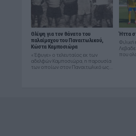
Θλίψη για τον θάνατο του
Ήττα σ
παλαίμαχου του Παναιτωλικού,
Φιλική 
Κώστα Καμποσιώρα
Λεβαδε
που ολ
«Έφυγε» ο τελευταίος εκ των
αδελφών Καμποσιώρα, η παρουσία
των οποίων στον Παναιτωλικό ως...