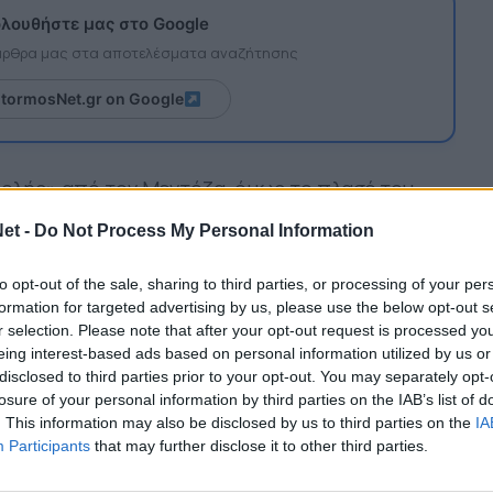
λουθήστε μας στο Google
 άρθρα μας στα αποτελέσματα αναζήτησης
itormosNet.gr on Google
ολής» από τον Μεντόζα, όμως το πλασέ του
αμμή.
et -
Do Not Process My Personal Information
to opt-out of the sale, sharing to third parties, or processing of your per
formation for targeted advertising by us, please use the below opt-out s
r selection. Please note that after your opt-out request is processed y
eing interest-based ads based on personal information utilized by us or
disclosed to third parties prior to your opt-out. You may separately opt-
losure of your personal information by third parties on the IAB’s list of
. This information may also be disclosed by us to third parties on the
IA
Participants
that may further disclose it to other third parties.