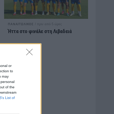
/ πριν από 5 ώρες
ΠΑΝΑΙΤΩΛΙΚΟΣ
Ήττα στο φινάλε στη Λιβαδειά
sonal or
ection to
ou may
 personal
out of the
 downstream
B’s List of