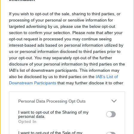
την περίπτωσή του, πριν από μερικά χρόνια
δημοσιεύματα από τη χώρα του τον έφεραν
If you wish to opt-out of the sale, sharing to third parties, or
στο «στόχαστρο» και του Ολυμπιακού.
processing of your personal or sensitive information for
targeted advertising by us, please use the below opt-out
Οι σχετικές πληροφορίες αναφέρουν πως οι
section to confirm your selection. Please note that after your
δύο πλευρές είναι πολύ κοντά και το deal
opt-out request is processed you may continue seeing
interest-based ads based on personal information utilized by
βρίσκεται προ των πυλών.
us or personal information disclosed to third parties prior to
your opt-out. You may separately opt-out of the further
Την ίδια στιγμή τα «καναρίνια»… δουλεύουν και
disclosure of your personal information by third parties on the
την περίπτωση ενός φορ από τη Λατινική
IAB’s list of downstream participants. This information may
Αμερική (ο Ντάουντα από την αρχή φαίνονταν
also be disclosed by us to third parties on the
IAB’s List of
Downstream Participants
that may further disclose it to other
πως δεν θα συνεχίσει, όπως και τελικά συνέβη),
third parties.
οπότε ανά πάσα στιγμή αναμένονται εξελίξεις.
Personal Data Processing Opt Outs
I want to opt-out of the Sharing of my
personal data.
Opted In
I want to opt-out of the Sale of my