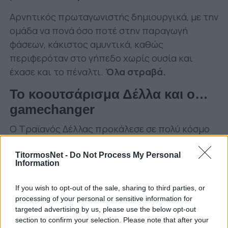
Αρνητικός πρωταγωνιστής δημιουργικά, με την
ομάδα να πονά όσο ποτέ στην παραγωγή
φάσεων, κάκιστος αμυντικά, καθώς
περιφερόταν στο γήπεδο χωρίς ουσία και
έχασε και το πέναλτι.
Όλα στραβά.
Το κοουτσάρισμα Δέλλα και ο…
gamechanger
Ο Τραϊανός Δέλλας προκάλεσε σε πολύ κόσμο
απορίες για τις επιλογές του στην αρχική
ενδεκάδα. Τζανακάκης εκτός, Μανθάτης εκτός,
TitormosNet -
Do Not Process My Personal
Information
Ματσόλα εκτός. Πιθανώς ορισμένοι να μην
ήταν έτοιμοι στο 100%. Από το παιχνίδι
If you wish to opt-out of the sale, sharing to third parties, or
απουσίαζαν και οι Μεντόσα, Γιάκολις, Ντάλσιο.
processing of your personal or sensitive information for
targeted advertising by us, please use the below opt-out
Στον άξονα επέλεξε να επαναφέρει τον Ταχάρ
section to confirm your selection. Please note that after your