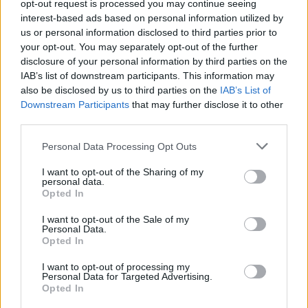
βασικό.
Ο «Κολοσσός» δεν δείχνει να έχει
opt-out request is processed you may continue seeing
interest-based ads based on personal information utilized by
κατασταλάξει ακόμη σε μία συγκεκριμένη
us or personal information disclosed to third parties prior to
επιλογή παικτών.
Οι αλλαγές του ήρθαν μετά
your opt-out. You may separately opt-out of the further
το 70′ και ενώ είχε επιτραπεί στον
Μάζουρεκ
,
disclosure of your personal information by third parties on the
IAB’s list of downstream participants. This information may
που δεν φημίζεται για τις εκτελέσεις του να
also be disclosed by us to third parties on the
IAB’s List of
χτυπήσει αυτός το πέναλτι.
Downstream Participants
that may further disclose it to other
third parties.
Κι όμως, οφείλουμε να αναγνωρίσουμε ότι παρά
τα όποια κακώς κείμενα, ο Δέλλας με τους
Personal Data Processing Opt Outs
παίκτες που έριξε στο γήπεδο γύρισε το
I want to opt-out of the Sharing of my
παιχνίδι.
Gamechanger και με τι τρόπο
ο
personal data.
Opted In
Μανθάτης
. Μαγικό γκολ, δραστήριος και
τσαμπουκάς. Τρομερός τρόπος να κάνεις
I want to opt-out of the Sale of my
Personal Data.
ντεμπούτο, μακάρι να συνεχίσει έτσι.
Opted In
Ο
Νίκο Ματσόλα
μέσα σε λίγες επαφές έδειξε
I want to opt-out of processing my
Personal Data for Targeted Advertising.
το τι στερούταν ο Παναιτωλικός τρεις μήνες
Opted In
τώρα.
Να είναι γερός
. Τον χρειάζεται η ομάδα.