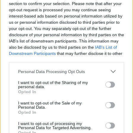
Αυτό ήταν ένα κίνητρο για να δοκιμαστώ στην
section to confirm your selection. Please note that after your
opt-out request is processed you may continue seeing
Ελλάδα. Τα κατάφερα και υπέγραψα τριετές
interest-based ads based on personal information utilized by
συμβόλαιο.
us or personal information disclosed to third parties prior to
your opt-out. You may separately opt-out of the further
Ένα διαμέρισμα κανονίστηκε για μένα, αλλά
disclosure of your personal information by third parties on the
έπρεπε να ζήσω με ένα άλλο ξένο συμπαίκτη.
IAB’s list of downstream participants. This information may
Δεν έμεινε πολύ όμως, άρα έμεινα μόνος μου. Το
also be disclosed by us to third parties on the
IAB’s List of
Downstream Participants
that may further disclose it to other
διαμέρισμα δεν ήταν υπέροχο, αλλά
third parties.
κατοικήσιμο. Ήμουν μόνος, δεν ήξερα κανέναν
και δεν είχα φίλους. Όλοι οι συμπαίκτες μου
Personal Data Processing Opt Outs
είχαν οικογένειες, για να το πω.
I want to opt-out of the Sharing of my
personal data.
Η πόλη ονομαζόταν Δράμα και ήταν
Opted In
πραγματικά ένα δράμα, δεν υπήρχε τίποτα να
I want to opt-out of the Sale of my
Personal Data.
κάνεις. Ήταν πολύ, πολύ σκληρό και μοναχικό.
Opted In
Περνούσα όλη την ημέρα παίζοντας στο
I want to opt-out of processing my
PlayStation. Μετά από λίγο που βαρέθηκα και
Personal Data for Targeted Advertising.
Opted In