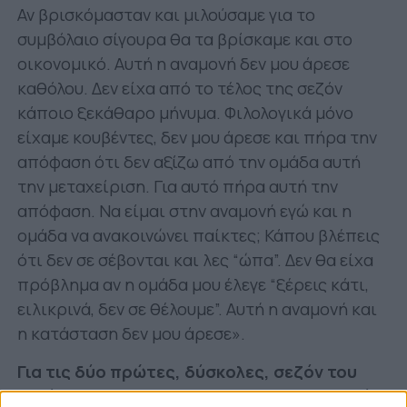
Αν βρισκόμασταν και μιλούσαμε για το
συμβόλαιο σίγουρα θα τα βρίσκαμε και στο
οικονομικό. Αυτή η αναμονή δεν μου άρεσε
καθόλου. Δεν είχα από το τέλος της σεζόν
κάποιο ξεκάθαρο μήνυμα. Φιλολογικά μόνο
είχαμε κουβέντες, δεν μου άρεσε και πήρα την
απόφαση ότι δεν αξίζω από την ομάδα αυτή
την μεταχείριση. Για αυτό πήρα αυτή την
απόφαση. Να είμαι στην αναμονή εγώ και η
ομάδα να ανακοινώνει παίκτες; Κάπου βλέπεις
ότι δεν σε σέβονται και λες “ώπα”. Δεν θα είχα
πρόβλημα αν η ομάδα μου έλεγε “ξέρεις κάτι,
ειλικρινά, δεν σε θέλουμε”. Αυτή η αναμονή και
η κατάσταση δεν μου άρεσε».
Για τις δύο πρώτες, δύσκολες, σεζόν του
μετά την επιστροφή του στον Παναιτωλικό: