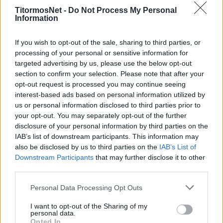
TitormosNet -
Do Not Process My Personal
«Το πρώτο εξάμηνο έπαιξα μέχρι Δεκέμβρη.
Information
Έπαθα χιαστό, ταλαιπωρήθηκα πολύ λόγω
κακής αποκατάστασης. Επέστρεψα στα Play
If you wish to opt-out of the sale, sharing to third parties, or
Outs της δεύτερης χρονιάς. Ήμουν διαθέσιμος,
processing of your personal or sensitive information for
targeted advertising by us, please use the below opt-out
άλλο που ο κ. Πετράκης με έβαζε αλλαγή. Φέτος
section to confirm your selection. Please note that after your
είχα γεμάτη χρονιά, με πολλή δουλειά και
opt-out request is processed you may continue seeing
προσπάθεια. Ήθελα να προσφέρω. Δεν ήταν
interest-based ads based on personal information utilized by
us or personal information disclosed to third parties prior to
ευχάριστο και για μένα, κανείς δεν ήθελε να
your opt-out. You may separately opt-out of the further
τραυματιστώ, ταλαιπωρήθηκα με το γόνατο 1,5
disclosure of your personal information by third parties on the
χρόνο. Προσπάθησα πολύ να γυρίσω για να
IAB’s list of downstream participants. This information may
προσφέρω, ήμουν υγιής».
also be disclosed by us to third parties on the
IAB’s List of
Downstream Participants
that may further disclose it to other
Για την πορεία του Παναιτωλικού την σεζόν
third parties.
που τελείωσε:
Personal Data Processing Opt Outs
«Η ομάδα έδειξε πολύ καλή εικόνα μέχρι ενός
I want to opt-out of the Sharing of my
personal data.
σημείου. Δεν μπήκε στα Play Offs για ένα
Opted In