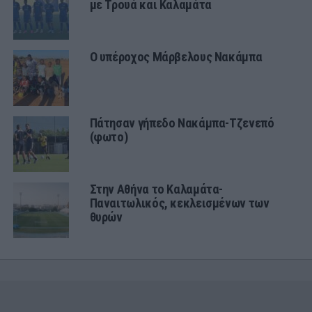
με Τρουά και Καλαμάτα
Ο υπέροχος Μάρβελους Νακάμπα
Πάτησαν γήπεδο Νακάμπα-Τζενεπό
(φωτο)
Στην Αθήνα το Καλαμάτα-
Παναιτωλικός, κεκλεισμένων των
θυρών