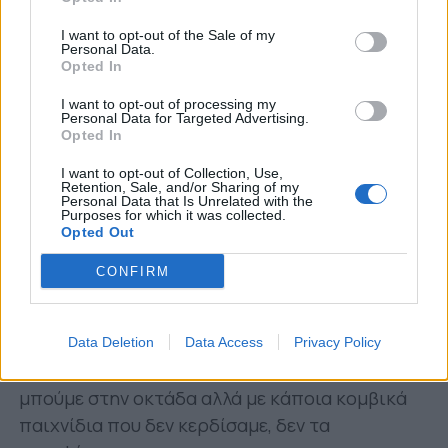
παιχνίδι. Πολύ στενάχωρο. Παίξαμε ένα πιο
I want to opt-out of the Sale of my
αμυντικογενές παιχνίδι. Κάποιες φορές
Personal Data.
βγαίνει, κάποιες δεν βγαίνει. Η χρονιά θα ήταν
Opted In
τέρμα πετυχημένη αν μπαίναμε στα Play Offs.
I want to opt-out of processing my
Personal Data for Targeted Advertising.
Δεν σβήνει την σταθερότητα και το ότι η ομάδα
Opted In
δεν κινδύνεψε ποτέ. Άλλες χρονιές η ομάδα
I want to opt-out of Collection, Use,
κινδύνευε μέχρι τελευταία αγωνιστική. Φέτος ο
Retention, Sale, and/or Sharing of my
Παναιτωλικός σώθηκε από Μάρτιο, δεν είπε
Personal Data that Is Unrelated with the
Purposes for which it was collected.
κανείς ότι κινδύνεψε ποτέ. Η χρονιά ήταν
Opted Out
πετυχημένη».
CONFIRM
Για τα όνειρα των φιλάθλων της ομάδας
ακόμα και για έξοδο στην Ευρώπη:
Data Deletion
Data Access
Privacy Policy
«Είναι λογικό, όλοι οι φίλαθλοι περίμεναν να
μπούμε στην οκτάδα αλλά με κάποια κομβικά
παιχνίδια που δεν κερδίσαμε, δεν τα