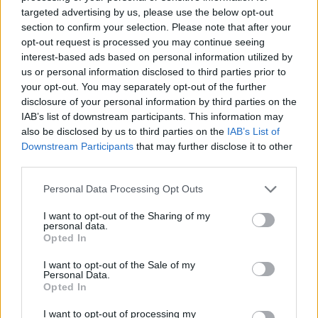
targeted advertising by us, please use the below opt-out
έχει σημειώσει 3 ανόδους στην Α1 Κατηγορία, με
section to confirm your selection. Please note that after your
την ομάδα του Περιστερίου, της ΑΕΚ και του
opt-out request is processed you may continue seeing
Παναθηναϊκού.
interest-based ads based on personal information utilized by
us or personal information disclosed to third parties prior to
Με την μεγάλη εμπειρία του έρχεται να
your opt-out. You may separately opt-out of the further
ενισχύσει το νεοσύστατο τμήμα
disclosure of your personal information by third parties on the
IAB’s list of downstream participants. This information may
υδατοσφαίρισης στο δρόμο για διακρίσεις».
also be disclosed by us to third parties on the
IAB’s List of
Downstream Participants
that may further disclose it to other
third parties.
Personal Data Processing Opt Outs
I want to opt-out of the Sharing of my
personal data.
Opted In
I want to opt-out of the Sale of my
Personal Data.
Opted In
I want to opt-out of processing my