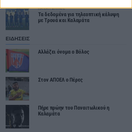
ΠΑΝΑΙΤΩΛΙΚΟΣ
Τα δεδομένα για τηλεοπτική κάλυψη
με Τρουά και Καλαμάτα
ΕΙΔΗΣΕΙΣ
Αλλάζει όνομα ο Βόλος
Στον ΑΠΟΕΛ ο Πέρες
Πήρε πρώην του Παναιτωλικού η
Καλαμάτα