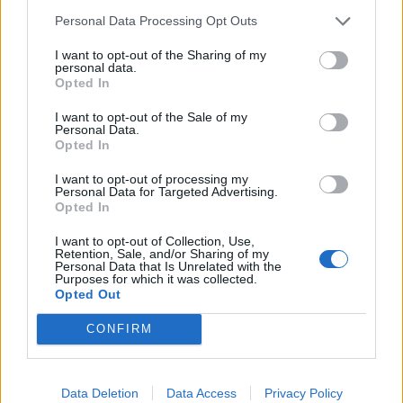
προχώρησε σε αυτή την κίνηση με σκοπό να
Personal Data Processing Opt Outs
«κλειδώσει» τη μη επικύρωση της
I want to opt-out of the Sharing of my
βαθμολογίας. Ελπίζει ότι θα αποφύγει την
personal data.
Opted In
τελευταία θέση και τον υποβιβασμό μέσω
τιμωρίας της Παναιτωλικού. Σε κάθε
I want to opt-out of the Sale of my
Personal Data.
περίπτωση τα μπαράζ για το 2ο εισιτήριο για
Opted In
τη Super League για πάνε πίσω.
I want to opt-out of processing my
Personal Data for Targeted Advertising.
Opted In
I want to opt-out of Collection, Use,
2 COMMENTS
Retention, Sale, and/or Sharing of my
Personal Data that Is Unrelated with the
Purposes for which it was collected.
Opted Out
ΤΕΛΕΥΤΑΙΑ ΝΕΑ
CONFIRM
ΤΜΗΜΑΤΑ ΥΠΟΔΟΜΗΣ
Ήττα για την Κ19 στην Κορυτσά-
Εξαιρετική η φιλοξενία των Αλβανών
Data Deletion
Data Access
Privacy Policy