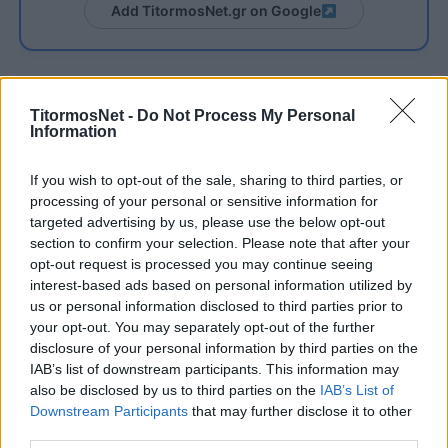
Add TitormosNet.gr on Google
Ειδικότερα, κατέθεσε ενσταση για
αντικανονική συμμετοχή του Χερόνιμο
TitormosNet -
Do Not Process My Personal
Information
Μπαράλες στον τελευταίο αγώνα των Play
Outs. Το κατά πόσο είναι βάσιμη ή όχι η
If you wish to opt-out of the sale, sharing to third parties, or
ένσταση θα φανεί από την εκδίκαση της
processing of your personal or sensitive information for
targeted advertising by us, please use the below opt-out
υπόθεσης ενώπιον του πειθαρχικού της Λίγκας
section to confirm your selection. Please note that after your
αύριο Παρασκευή (20/5).
opt-out request is processed you may continue seeing
interest-based ads based on personal information utilized by
Ο αθλητικός δικαστής κάλεσε τόσο την
us or personal information disclosed to third parties prior to
αθηναϊκή ΠΑΕ, όσο και τον Αστέρα Τρίπολης
your opt-out. You may separately opt-out of the further
για να καταθέσουν. Το γεγονός αυτό ωστόσο
disclosure of your personal information by third parties on the
IAB’s list of downstream participants. This information may
δεν επιτρέπει την επικύρωση της βαθμολογίας
also be disclosed by us to third parties on the
IAB’s List of
στο σημερινό ΔΣ της Λίγκας.
Downstream Participants
that may further disclose it to other
third parties.
Είναι εμφανές ότι η Ελαφρά Ταξιαρχία