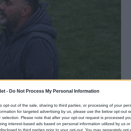
et -
Do Not Process My Personal Information
to opt-out of the sale, sharing to third parties, or processing of your per
formation for targeted advertising by us, please use the below opt-out s
r selection. Please note that after your opt-out request is processed y
ιακού Αστέρα ο Φίλιππος Σχοινάς. Ο μέχρι
eing interest-based ads based on personal information utilized by us or
αιγιαλείου συμφώνησε με την διοίκηση της
disclosed to third parties prior to your opt-out. You may separately opt-