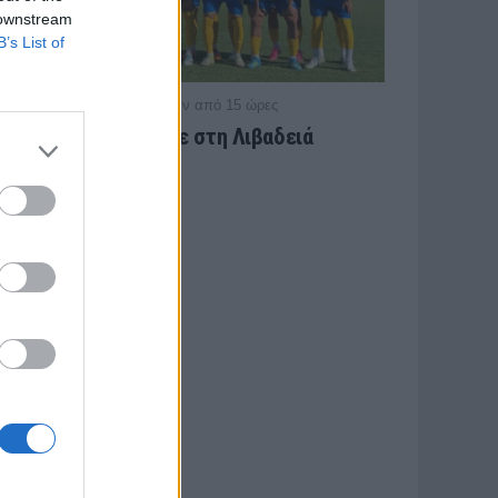
 downstream
B’s List of
/ πριν από 15 ώρες
ΠΑΝΑΙΤΩΛΙΚΟΣ
Ήττα στο φινάλε στη Λιβαδειά