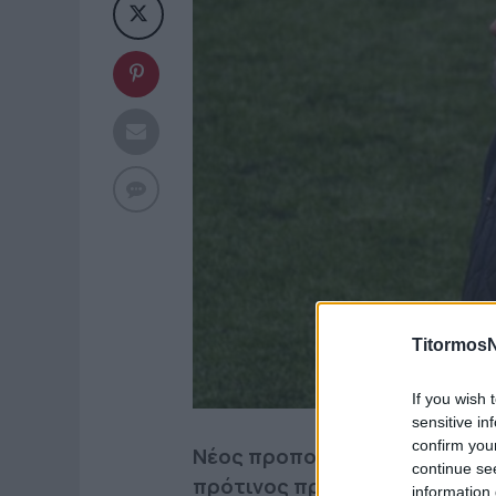
TitormosN
If you wish 
sensitive in
confirm you
Νέος προπονητής του Ναυπακτ
continue se
πρότινος προπονητής του Παν
information 