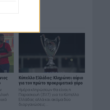
νιος
Κύπελλο Ελλάδας: Κληρώνει αύριο
ό
για τον πρώτο προκριματικό γύρο
ν
Ημέρα κληρώσεων θα είναι η
ιλική
Παρασκευή (31/7) για το Κύπελλο
λικό
Ελλάδας αλλά και ακόμα δύο
διοργανώσεις...