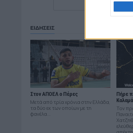
ΕΙΔΗΣΕΙΣ
Στον ΑΠΟΕΛ ο Πέρες
Πήρε π
Καλαμ
Μετά από τρία χρόνια στην Ελλάδα,
τα δύο εκ των οποίων με τη
Τον πρ
φανέλα...
Παναιτ
Χατζηθ
ελεύθε
απέκτησ