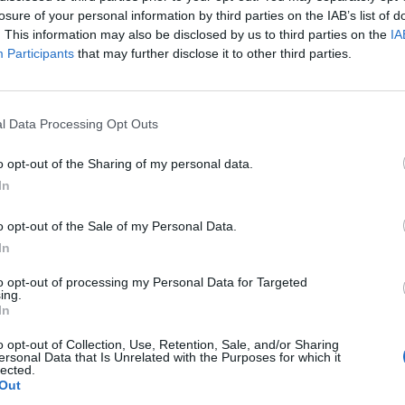
losure of your personal information by third parties on the IAB’s list of
. This information may also be disclosed by us to third parties on the
IA
Participants
that may further disclose it to other third parties.
λουθήστε μας στο Google
 άρθρα μας στα αποτελέσματα αναζήτησης
l Data Processing Opt Outs
itormosNet.gr on Google
o opt-out of the Sharing of my personal data.
In
ταλακούρα έχει ήδη έχει ξεκινήσει επαφές με
o opt-out of the Sale of my Personal Data.
ει το ρόστερ της ομάδας.
In
αυπακτιακός βρίσκεται στην τελευταία θέση
to opt-out of processing my Personal Data for Targeted
ing.
της Γ’ Εθνικής. Την Κυριακή υποδέχεται την ΑΕ
In
 στις 14:00.
o opt-out of Collection, Use, Retention, Sale, and/or Sharing
ersonal Data that Is Unrelated with the Purposes for which it
lected.
Out