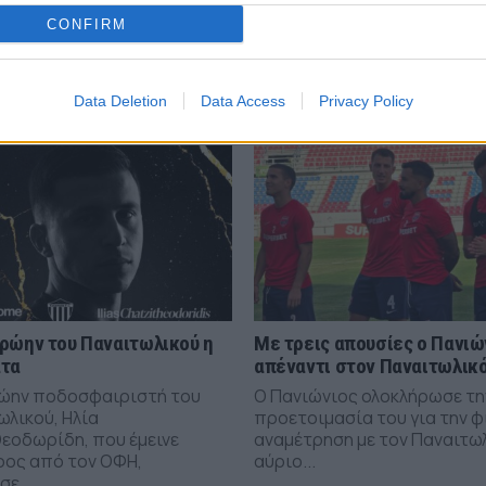
ΣΧΟΛΙΑΣΤΕ
CONFIRM
Data Deletion
Data Access
Privacy Policy
ρώην του Παναιτωλικού η
Με τρεις απουσίες ο Πανιώ
άτα
απέναντι στον Παναιτωλικ
ώην ποδοσφαιριστή του
Ο Πανιώνιος ολοκλήρωσε τη
ωλικού, Ηλία
προετοιμασία του για την φ
εοδωρίδη, που έμεινε
αναμέτρηση με τον Παναιτω
ρος από τον ΟΦΗ,
αύριο...
ε...