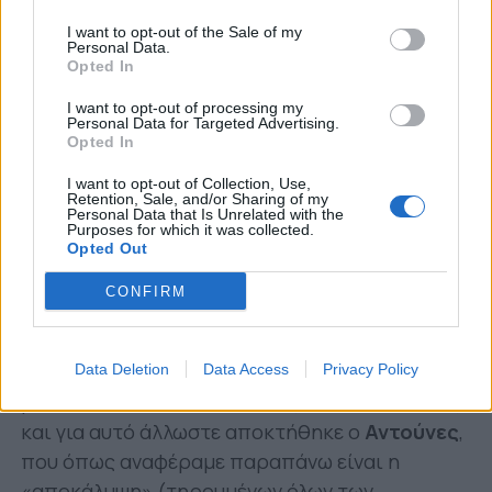
8» ως περιφερειακός. Τον έχουμε δει ακόμη
I want to opt-out of the Sale of my
Personal Data.
από «9άρι» μέχρι και μπακ! Βγάζει ενέργεια
Opted In
και ενδεχόμενη επιστροφή του μέσα στον μήνα
I want to opt-out of processing my
θα αποτελέσει μεταγραφή πρώτης γραμμής για
Personal Data for Targeted Advertising.
Opted In
τον
Παναιτωλικό
.
I want to opt-out of Collection, Use,
*Ο οποίος δεν πρέπει να ξεχνάμε πως «πήρε»
Retention, Sale, and/or Sharing of my
Personal Data that Is Unrelated with the
και αριστερό μπακ. Ο
Περέιρα
ήταν στα
Purposes for which it was collected.
πρώτα φιλικά του καλοκαιριού ο βασικός
Opted Out
ακραίος οπισθοφύλακας των «κυανοκίτρινων»,
CONFIRM
μέχρι που υπέστη εξάρθρωση ώμου σε εκείνο
των «Ζωσιμάδων» πριν αρχίσει το
πρωτάθλημα. Ετσι ο
Χουχούμης
έγινε
Data Deletion
Data Access
Privacy Policy
βασικός/αναντικατάστατος (τα πήγε και καλά)
και για αυτό άλλωστε αποκτήθηκε ο
Αντούνες
,
που όπως αναφέραμε παραπάνω είναι η
«αποκάλυψη» (τηρουμένων όλων των