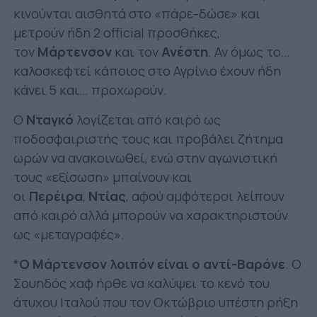
κινούνται αισθητά στο «πάρε-δώσε» και
μετρούν ήδη 2 official προσθήκες,
τον
Μάρτενσον
και τον
Ανέστη
. Αν όμως το…
καλοσκεφτεί κάποιος στο Αγρίνιο έχουν ήδη
κάνει 5 και… προχωρούν.
Ο
Νταγκό
λογίζεται από καιρό ως
ποδοσφαιριστής τους και προβάλει ζήτημα
ωρών να ανακοινωθεί, ενώ στην αγωνιστική
τους «εξίσωση» μπαίνουν και
οι
Περέιρα
,
Ντίας
, αφού αμφότεροι λείπουν
από καιρό αλλά μπορούν να χαρακτηριστούν
ως «μεταγραφές».
*
Ο Μάρτενσον λοιπόν είναι ο αντί-Βαρόνε
. Ο
Σουηδός χαφ ήρθε να καλύψει το κενό του
άτυχου Ιταλού που τον Οκτώβριο υπέστη ρήξη