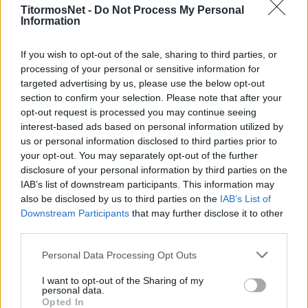
TitormosNet -
Do Not Process My Personal
ίσως και σε εκείνη της Τούμπας (5/1). Ο
Information
24χρονος που κυρίως παίζει στα άκρα θα
πλαισιώσει στην τριάδα πίσω από τον φορ
If you wish to opt-out of the sale, sharing to third parties, or
τους
processing of your personal or sensitive information for
targeted advertising by us, please use the below opt-out
υπάρχοντες
Μεντόσα
,
Μπαρμπόσα
,
Ντουάρτε
,
section to confirm your selection. Please note that after your
όπως και τον
Μόρσεϊ
μόλις επιστρέψει από
opt-out request is processed you may continue seeing
τον τραυματισμό που τον ταλαιπωρεί.
interest-based ads based on personal information utilized by
us or personal information disclosed to third parties prior to
Ο αρχηγός που επιστρέφει και ο
your opt-out. You may separately opt-out of the further
Περέιρα
disclosure of your personal information by third parties on the
IAB’s list of downstream participants. This information may
*Και εδώ μπαίνει στην… κουβέντα ο
Ντίαζ
. Ο
also be disclosed by us to third parties on the
IAB’s List of
Ουρουγουανός εκτός από αρχηγός είναι και ο
Downstream Participants
that may further disclose it to other
third parties.
εκ των MVP του club από το 2017 που βρίσκεται
στο Αγρίνιο.
Ξεκίνησε πολύ καλά τη σεζόν
,
Personal Data Processing Opt Outs
όμως από τις 3 Οκτωβρίου παραμένει νοκ
I want to opt-out of the Sharing of my
άουτ, λόγω του οιδήματος που τον ταλαιπωρεί.
personal data.
Opted In
Παίζει στα άκρα, αλλά και τον άξονα από το «6-