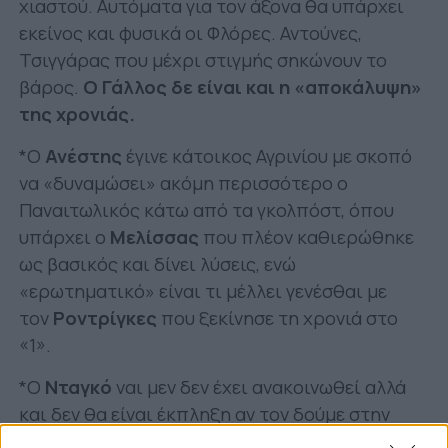
χιαστού. Αυτόματα για τον άξονα θα υπάρχει
εκείνος και φυσικά οι Φλόρες. Αντούνες,
Τσιγγάρας που μέχρι στιγμής σηκώνουν το
βάρος.
Ο Γάλλος δε είναι και η «αποκάλυψη»
της χρονιάς.
*Ο
Ανέστης
έγινε κάτοικος Αγρινίου με σκοπό
να «δυναμώσει» ακόμη περισσότερο ο
Παναιτωλικός κάτω από τα γκολπόστ, όπου
υπάρχει ο
Μελίσσας
που πλέον καθιερώθηκε
ως βασικός και δίνει λύσεις, ενώ
«ερωτηματικό» είναι τι μέλλει γενέσθαι με
τον
Ροντρίγκες
που ξεκίνησε τη χρονιά στο
«1».
*Ο
Νταγκό
ναι μεν δεν έχει ανακοινωθεί αλλά
και δεν θα είναι έκπληξη αν τον δούμε στην
αποστολή για τον αγώνα με τη Λαμία (10/1),