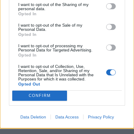
ακαδημιών του Απόλλωνα Μεσολογγίου, καθώς
I want to opt-out of the Sharing of my
personal data.
και των τμημάτων Παίδων, Μίνι και Προμίνι.
Opted In
Αργότερα συνεργάστηκε με τον Λέοντα
I want to opt-out of the Sale of my
Personal Data.
Μεσολογγίου, τόσο στο ανδρικό τμήμα όσο και
Opted In
στις ακαδημίες του συλλόγου. Στο πλαίσιο
I want to opt-out of processing my
αυτής της προσπάθειας δημιουργήθηκαν με
Personal Data for Targeted Advertising.
Opted In
επιτυχία τμήματα ακαδημιών στις Οινιάδες,
στο Νεοχώρι και στην Κατοχή, δίνοντας τη
I want to opt-out of Collection, Use,
Retention, Sale, and/or Sharing of my
δυνατότητα σε περισσότερα παιδιά της
Personal Data that Is Unrelated with the
Purposes for which it was collected.
περιοχής να γνωρίσουν το μπάσκετ.
Opted Out
Παράλληλα συμμετείχε στη δημιουργία των
CONFIRM
ακαδημιών του Απόλλωνα Μεσολογγίου στα
Σταμνά, συνεχίζοντας την προσπάθεια
ανάπτυξης του αθλήματος στην ευρύτερη
Data Deletion
Data Access
Privacy Policy
περιοχή.