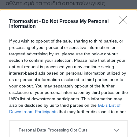
αθλητισμό τα παιδιά αποκτούν υγιείς
συνήθειες, κοινωνικοποιούνται, δημιουργούν
φιλίες, δεσμούς, μαθαίνουν να συνεργάζονται
TitormosNet -
Do Not Process My Personal
Information
και θέτουν στόχους που τα βοηθούν σε όλη
τους τη ζωή.
If you wish to opt-out of the sale, sharing to third parties, or
processing of your personal or sensitive information for
Η πορεία του
targeted advertising by us, please use the below opt-out
section to confirm your selection. Please note that after your
Τα πρώτα του βήματα έγιναν στην Ακαδημία
opt-out request is processed you may continue seeing
του Χαριλάου Τρικούπη Μεσολογγίου, όπου για
interest-based ads based on personal information utilized by
ένα μικρό χρονικό διάστημα είχε την ευκαιρία
us or personal information disclosed to third parties prior to
να γνωρίσει από κοντά τον χώρο των
your opt-out. You may separately opt-out of the further
disclosure of your personal information by third parties on the
ακαδημιών και της προπονητικής.
IAB’s list of downstream participants. This information may
also be disclosed by us to third parties on the
IAB’s List of
Το 2011 ανέλαβε καθήκοντα στο ανδρικό τμήμα
Downstream Participants
that may further disclose it to other
του Απόλλωνα Μεσολογγίου, ξεκινώντας μια
third parties.
πολυετή πορεία στον σύλλογο. Στη συνέχεια
Personal Data Processing Opt Outs
συμμετείχε στη δημιουργία και ανάπτυξη των