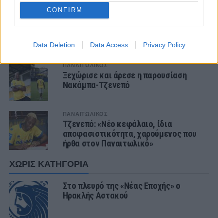
CONFIRM
ΣΧΟΛΙΑΣΤΕ
ΤΕΛΕΥΤΑΙΑ ΝΕΑ
Data Deletion
Data Access
Privacy Policy
ΠΑΝΑΙΤΩΛΙΚΟΣ
Ξεχώρισε και άρεσε η παρουσίαση
Νακάμπα-Τζενεπό
ΠΑΝΑΙΤΩΛΙΚΟΣ
Τζενεπό: «Νέο κεφάλαιο, ίδια
αποφασιστικότητα, χαρούμενος που
ήρθα στον Παναιτωλικό»
ΧΩΡΊΣ ΚΑΤΗΓΟΡΊΑ
Στο πλευρό της «Νέας Εποχής» ο
Ηρακλής Αστακού