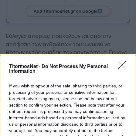
Add TitormosNet.gr on Google
Εύλογες απορίες προκαλούνται από την
απόφαση των ανθρώπων του Ιωνικού να
θέσουν εκτός ομάδας τον αρχηγό τους, Γιώργο
Βαλεριάνο.
TitormosNet -
Do Not Process My Personal
Information
Ο Έλληνας μπακ δεν θα συνεχίσει την καριέρα
του στην ομάδα της Νεάπολης. Το συμβόλαιό
If you wish to opt-out of the sale, sharing to third parties, or
του
διεκόπη άμεσα
με απόφαση της
processing of your personal or sensitive information for
διοίκησης.
targeted advertising by us, please use the below opt-out
section to confirm your selection. Please note that after your
opt-out request is processed you may continue seeing
interest-based ads based on personal information utilized by
us or personal information disclosed to third parties prior to
your opt-out. You may separately opt-out of the further