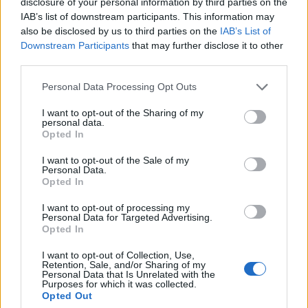
disclosure of your personal information by third parties on the
IAB’s list of downstream participants. This information may
also be disclosed by us to third parties on the
IAB’s List of
Downstream Participants
that may further disclose it to other
third parties.
Personal Data Processing Opt Outs
Ο Γιάννης Τσιριγώτης βρέθηκε σήμερα στην
I want to opt-out of the Sharing of my
personal data.
προπόνηση του Ιωνικού. Ενώπιον όλων
Opted In
ενημέρωσε πως ο Γιώργος Βαλεριάνος δεν θα
I want to opt-out of the Sale of my
συνεχίσει με την ομάδα.
Personal Data.
Opted In
Όχι εξαιτίας των δύο πέναλτι στα οποία
I want to opt-out of processing my
υπέπεσε στο χθεσινό παιχνίδι με τους
Personal Data for Targeted Advertising.
Opted In
Ηπειρώτες. Για… θέματα συμπεριφοράς,
σύμφωνα με όσα ισχυρίστηκε. Περίεργα
I want to opt-out of Collection, Use,
Retention, Sale, and/or Sharing of my
πράγματα…
Personal Data that Is Unrelated with the
Purposes for which it was collected.
Opted Out