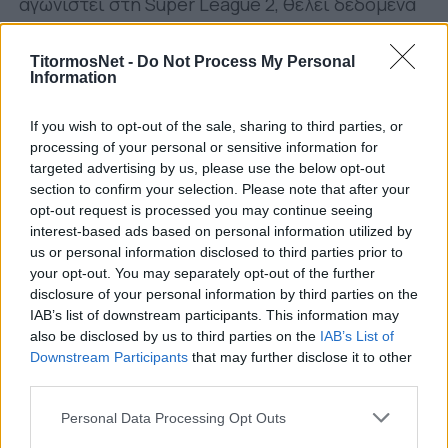
αγωνιστεί στη Super League 2, θέλει δεδομένα
ένα καλό συμβόλαιο που θα τον εξασφαλίζει σε
βάθος διετίας ή και τριετίας.
TitormosNet -
Do Not Process My Personal
Information
Προς το παρόν, ούτε ο Πανιώνιος, ούτε ο
Ηρακλής έχουν επισημοποιήσει το ενδιαφέρον
If you wish to opt-out of the sale, sharing to third parties, or
processing of your personal or sensitive information for
τους. Ωστόσο, ειδικά για τον Γηραιό δεν
targeted advertising by us, please use the below opt-out
αποκλείεται να γίνει το προσεχές διάστημα,
section to confirm your selection. Please note that after your
σύμφωνα με το
SPORT24
.
opt-out request is processed you may continue seeing
interest-based ads based on personal information utilized by
us or personal information disclosed to third parties prior to
your opt-out. You may separately opt-out of the further
disclosure of your personal information by third parties on the
IAB’s list of downstream participants. This information may
also be disclosed by us to third parties on the
IAB’s List of
Downstream Participants
that may further disclose it to other
third parties.
Personal Data Processing Opt Outs