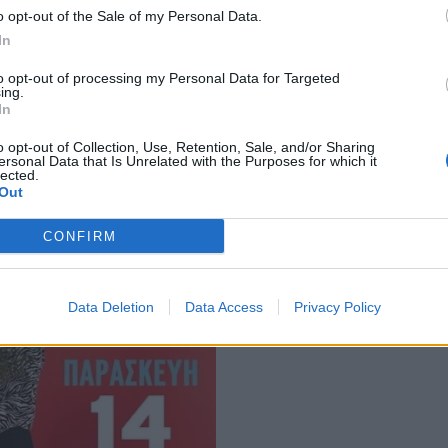
o opt-out of the Sale of my Personal Data.
Φίλιππος Τρέπας.
In
κρή κερκίδα (θύρες 3, 4, 5) και είναι
to opt-out of processing my Personal Data for Targeted
ing.
In
o opt-out of Collection, Use, Retention, Sale, and/or Sharing
ersonal Data that Is Unrelated with the Purposes for which it
lected.
Out
CONFIRM
Data Deletion
Data Access
Privacy Policy