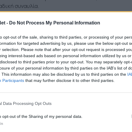
αδική συναυλία.
ι στο Αγρίνιο με τη φωνή του σπουδαίου
et -
Do Not Process My Personal Information
α που τραγουδάει στην πατρίδα του για την
to opt-out of the sale, sharing to third parties, or processing of your per
formation for targeted advertising by us, please use the below opt-out s
το τραγούδι «Ξεχασμένη Ενηλικίωση», αλλά και
r selection. Please note that after your opt-out request is processed y
φορήσει πολύ σύντομα, με όλα τα αγαπημένα μας
eing interest-based ads based on personal information utilized by us or
αι δικά του αγαπημένα που διασκευάζει και
disclosed to third parties prior to your opt-out. You may separately opt-
losure of your personal information by third parties on the IAB’s list of
ε όλοι μέρος μιας συναυλίας-γιορτής γεμάτης με
. This information may also be disclosed by us to third parties on the
IA
αι διασκέδασης. Δημιουργεί μια σειρά από
Participants
that may further disclose it to other third parties.
 πάρτι και αληθινές μουσικές γιορτές που
ς.
l Data Processing Opt Outs
οί και σταθεροί φίλοι και συνεργάτες του
εκτρικό μπάσο), Άγγελος Αγγελίδης (ηλεκτρική
o opt-out of the Sharing of my personal data.
ι), Χρήστος Καλκάνης (κλαρινέτο, πλήκτρα),
In
να). Υπεύθυνοι ήχου: Σωτήρης Παπάκος,