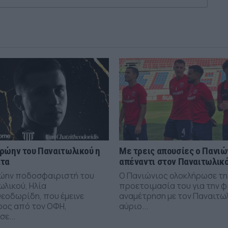
ρώην του Παναιτωλικού η
Με τρεις απουσίες ο Πανιώ
άτα
απέναντι στον Παναιτωλικ
ώην ποδοσφαιριστή του
Ο Πανιώνιος ολοκλήρωσε τη
ωλικού, Ηλία
προετοιμασία του για την φ
εοδωρίδη, που έμεινε
αναμέτρηση με τον Παναιτω
ρος από τον ΟΦΗ,
αύριο...
ε...