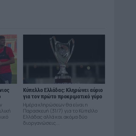
νιος
Κύπελλο Ελλάδας: Κληρώνει αύριο
ό
για τον πρώτο προκριματικό γύρο
ν
Ημέρα κληρώσεων θα είναι η
ιλική
Παρασκευή (31/7) για το Κύπελλο
λικό
Ελλάδας αλλά και ακόμα δύο
διοργανώσεις...