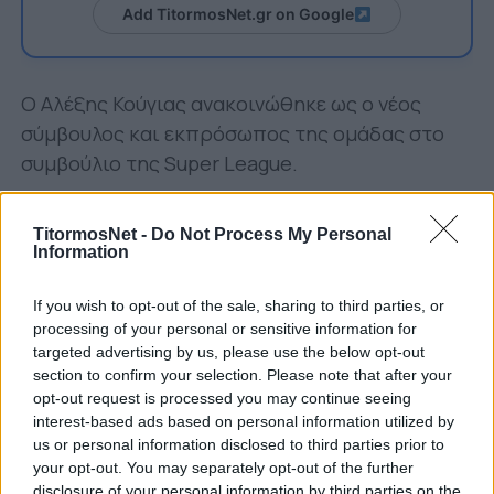
Add TitormosNet.gr on Google
Ο Αλέξης Κούγιας ανακοινώθηκε ως ο νέος
σύμβουλος και εκπρόσωπος της ομάδας στο
συμβούλιο της Super League.
Φιλοξενήθηκε στον αέρα της ΕΡΑ ΣΠΟΡ και την
TitormosNet -
Do Not Process My Personal
εκπομπή «Τελευταία Σελίδα» με τον Άγγελο
Information
Στίμο.
If you wish to opt-out of the sale, sharing to third parties, or
Μεταξύ άλλων, αναφέρθηκε στον κύριο ρόλο
processing of your personal or sensitive information for
του στην ομάδα που είναι να
«ξεβρωμίσει το
targeted advertising by us, please use the below opt-out
Ελληνικό ποδόσφαιρο»
. Τόνισε πως υπάρχει
section to confirm your selection. Please note that after your
opt-out request is processed you may continue seeing
τόσο η θέληση όσο και τα στοιχεία για να
interest-based ads based on personal information utilized by
καταφέρει να πραγματοποιηθεί αυτό.
us or personal information disclosed to third parties prior to
your opt-out. You may separately opt-out of the further
«Σκοπός ζωής είναι να ταυτίσω το όνομά μου,
disclosure of your personal information by third parties on the