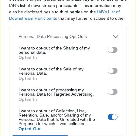
μαζί με του Βαγγέλη Μαρινάκη και μαζί με το
IAB’s list of downstream participants. This information may
τεράστιο κοινωνικό ποδοσφαιρικό γεγονός που
also be disclosed by us to third parties on the
IAB’s List of
Downstream Participants
that may further disclose it to other
είναι ο Ολυμπιακός, για την εξυγίανση του
third parties.
Ελληνικού ποδοσφαίρου. Θέλω να προσφέρω
στο Ελληνικό ποδόσφαιρο όλα αυτά που
Personal Data Processing Opt Outs
ονειρεύομαι όλα αυτά τα χρόνια».
I want to opt-out of the Sharing of my
personal data.
Opted In
I want to opt-out of the Sale of my
Personal Data.
Opted In
I want to opt-out of processing my
Personal Data for Targeted Advertising.
Opted In
I want to opt-out of Collection, Use,
Retention, Sale, and/or Sharing of my
Personal Data that Is Unrelated with the
Purposes for which it was collected.
Opted Out