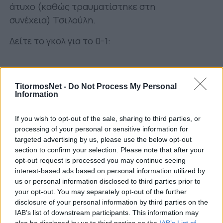
άτυχο (καθώς τραυματίστηκε στη
συνέχεια) Τσιλούλη.
Δείτε το γκολ για το 0-1:
TitormosNet -
Do Not Process My Personal
Information
If you wish to opt-out of the sale, sharing to third parties, or
processing of your personal or sensitive information for
targeted advertising by us, please use the below opt-out
section to confirm your selection. Please note that after your
opt-out request is processed you may continue seeing
interest-based ads based on personal information utilized by
us or personal information disclosed to third parties prior to
Ωστόσο, είδαν μία αμυντική αδράνεια να τους
your opt-out. You may separately opt-out of the further
στερεί ένα τεράστιο διπλό. Ο βαθμός έστειλε
disclosure of your personal information by third parties on the
τους γηπεδούχους στο +2 από τον Άρη.
IAB’s list of downstream participants. This information may
also be disclosed by us to third parties on the
IAB’s List of