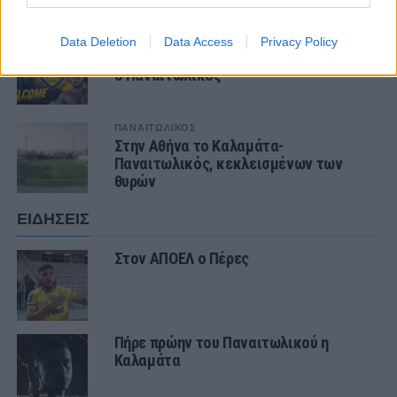
ΤΕΛΕΥΤΑΙΑ ΝΕΑ
ΕΡΑΣΙΤΕΧΝΗΣ
Data Deletion
Data Access
Privacy Policy
Πόλο: «Άρωμα» από Α1 με Τουρκομένη
ο Παναιτωλικός
ΠΑΝΑΙΤΩΛΙΚΟΣ
Στην Αθήνα το Καλαμάτα-
Παναιτωλικός, κεκλεισμένων των
θυρών
ΕΙΔΗΣΕΙΣ
Στον ΑΠΟΕΛ ο Πέρες
Πήρε πρώην του Παναιτωλικού η
Καλαμάτα