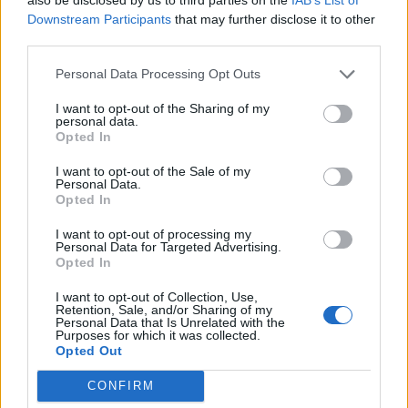
Η ομάδα του Λεωνίδα Βόκολου από την άλλη
Downstream Participants
that may further disclose it to other
«έπιασε» τον Λεβαδειακό στην 13η θέση της
third parties.
βαθμολογίας της Stoiximan Super League.
Personal Data Processing Opt Outs
I want to opt-out of the Sharing of my
personal data.
Opted In
I want to opt-out of the Sale of my
Personal Data.
Opted In
I want to opt-out of processing my
Personal Data for Targeted Advertising.
Opted In
I want to opt-out of Collection, Use,
Retention, Sale, and/or Sharing of my
Personal Data that Is Unrelated with the
Purposes for which it was collected.
Opted Out
ΣΧΟΛΙΑΣΤΕ
CONFIRM