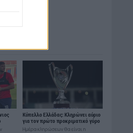
νιος
Κύπελλο Ελλάδας: Κληρώνει αύριο
ό
για τον πρώτο προκριματικό γύρο
ν
Ημέρα κληρώσεων θα είναι η