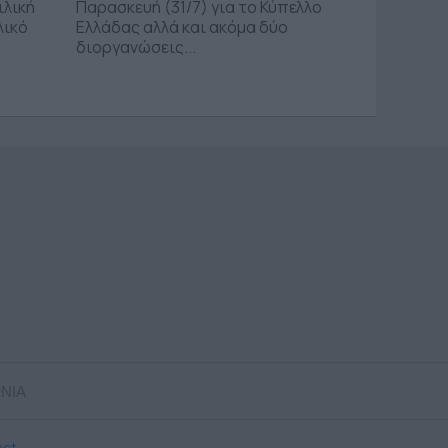
ιλική
Παρασκευή (31/7) για το Κύπελλο
λικό
Ελλάδας αλλά και ακόμα δύο
διοργανώσεις...
ΝΙΑ
ect