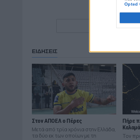
Opted 
ΕΙΔΗΣΕΙΣ
Στον ΑΠΟΕΛ ο Πέρες
Πήρε π
Καλαμ
Μετά από τρία χρόνια στην Ελλάδα,
τα δύο εκ των οποίων με τη
Τον πρ