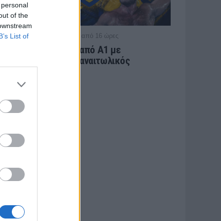
 personal
out of the
 downstream
B’s List of
/ πριν από 16 ώρες
ΕΡΑΣΙΤΕΧΝΗΣ
Πόλο: «Άρωμα» από Α1 με
Τουρκομένη ο Παναιτωλικός