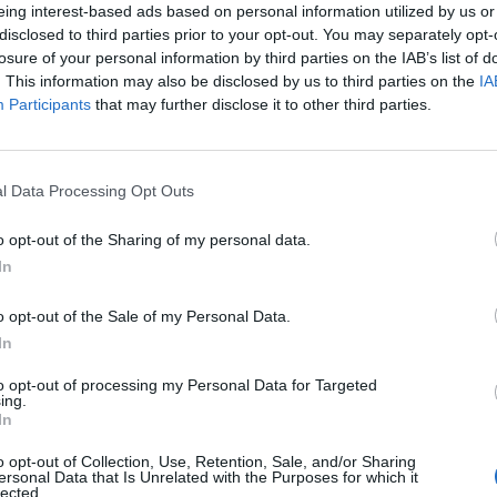
eing interest-based ads based on personal information utilized by us or
τωλικό
.
disclosed to third parties prior to your opt-out. You may separately opt-
losure of your personal information by third parties on the IAB’s list of
. This information may also be disclosed by us to third parties on the
IA
λουθήστε μας στο Google
Participants
that may further disclose it to other third parties.
 άρθρα μας στα αποτελέσματα αναζήτησης
itormosNet.gr on Google
l Data Processing Opt Outs
o opt-out of the Sharing of my personal data.
ντάσσεται ο 15χρονος (γεν. το 2010) Γιάννης
In
o opt-out of the Sale of my Personal Data.
ει εξαιρετικές εντυπώσεις στην παρουσία του
In
αιτωλικού και
βρέθηκε στις λίστες αρκετών
to opt-out of processing my Personal Data for Targeted
ing.
In
 αυτοί που κατόρθωσαν να τον αποκτήσουν,
o opt-out of Collection, Use, Retention, Sale, and/or Sharing
ersonal Data that Is Unrelated with the Purposes for which it
εταγραφή του νεαρού διεθνούς.
lected.