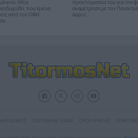
ωλικού, Ηλία
προετοιμασία του για την φ
εοδωρίδη, που έμεινε
αναμέτρηση με τον Παναιτω
ρος από τον ΟΦΗ,
αύριο...
ε...
ΝΑΙΤΩΛΙΚΟΣ
ΣΧΕΤΙΚΑ ΜΕ ΕΜΑΣ
ΟΡΟΙ ΧΡΗΣΗΣ
ΕΠΙΚΟΙΝΩ
pyright © 2026, TitormosNet, All rights reserved. Developed by
2K Proj