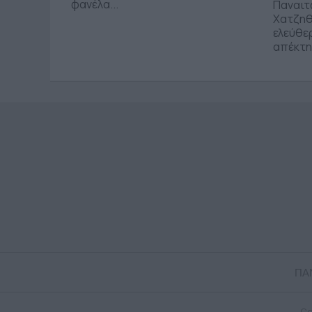
φανέλα...
Παναιτ
Χατζηθ
ελεύθε
απέκτησ
ΠΑ
Co