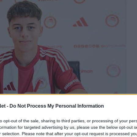
et -
Do Not Process My Personal Information
to opt-out of the sale, sharing to third parties, or processing of your per
formation for targeted advertising by us, please use the below opt-out s
σημα την μεταγραφή του νεαρού Γιάννη
r selection. Please note that after your opt-out request is processed y