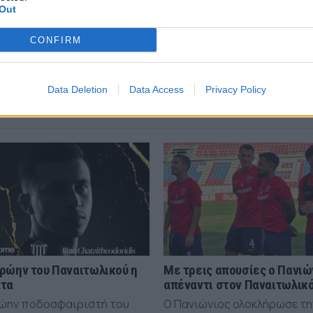
Out
CONFIRM
6 COMMENTS
Data Deletion
Data Access
Privacy Policy
ρώην του Παναιτωλικού η
Με τρεις απουσίες ο Πανιώ
άτα
απέναντι στον Παναιτωλικ
ώην ποδοσφαιριστή του
Ο Πανιώνιος ολοκλήρωσε τη