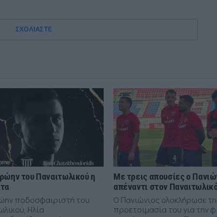
ΣΧΟΛΙΑΣΤΕ
ρώην του Παναιτωλικού η
Με τρεις απουσίες ο Πανιώ
άτα
απέναντι στον Παναιτωλικ
ώην ποδοσφαιριστή του
Ο Πανιώνιος ολοκλήρωσε τη
ωλικού, Ηλία
προετοιμασία του για την φ