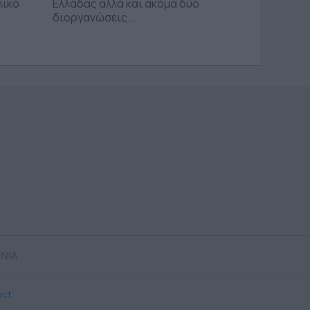
λικό
Ελλάδας αλλά και ακόμα δύο
διοργανώσεις...
ΝΙΑ
ect