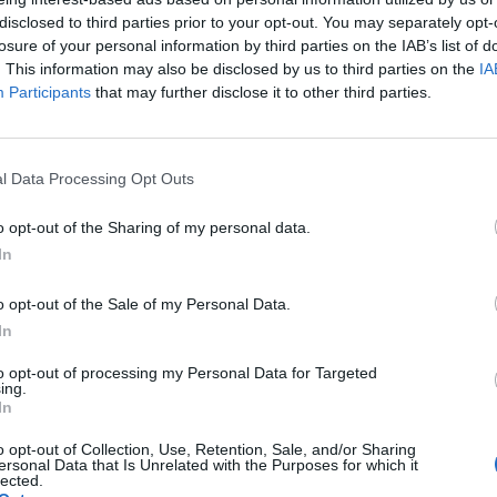
disclosed to third parties prior to your opt-out. You may separately opt-
αι οι τραυματίες Φεντόρ Τσάλοφ, Τζόναθαν
losure of your personal information by third parties on the IAB’s list of
. This information may also be disclosed by us to third parties on the
IA
 Την τελευταία στιγμή προστέθηκαν στη λίστα
Participants
that may further disclose it to other third parties.
 και Κιρίλ Ντεσπόντοφ, καθώς αμφότεροι
αν το σχετικό αίτημα προς τη Super League, το
l Data Processing Opt Outs
ή.
o opt-out of the Sharing of my personal data.
χη του αυριανού παιχνιδιού λαμβάνεται μέσω
In
ις εξελίξεις να είναι ραγδαίες.
o opt-out of the Sale of my Personal Data.
In
to opt-out of processing my Personal Data for Targeted
ing.
In
o opt-out of Collection, Use, Retention, Sale, and/or Sharing
ersonal Data that Is Unrelated with the Purposes for which it
lected.