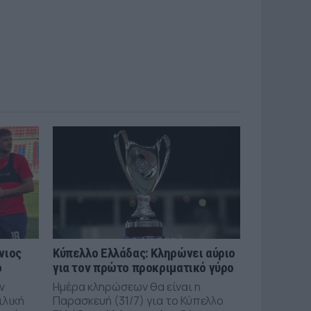
νιος
Κύπελλο Ελλάδας: Κληρώνει αύριο
ό
για τον πρώτο προκριματικό γύρο
ν
Ημέρα κληρώσεων θα είναι η
ιλική
Παρασκευή (31/7) για το Κύπελλο