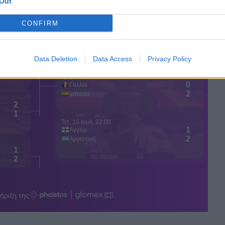
Out
CONFIRM
Data Deletion
Data Access
Privacy Policy