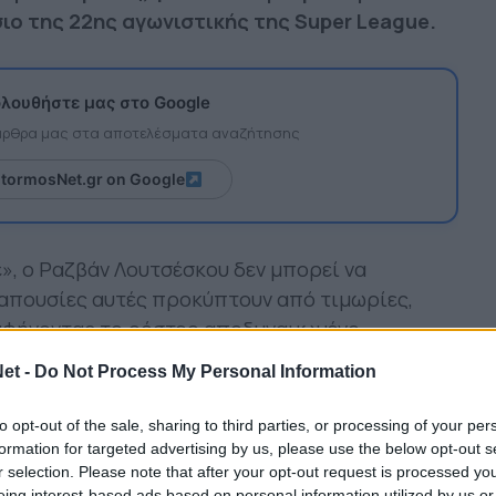
ιο της 22ης αγωνιστικής της Super League.
λουθήστε μας στο Google
 άρθρα μας στα αποτελέσματα αναζήτησης
itormosNet.gr on Google
λέ», ο Ραζβάν Λουτσέσκου δεν μπορεί να
ι απουσίες αυτές προκύπτουν από τιμωρίες,
 αφήνοντας το ρόστερ αποδυναμωμένο.
ών πλάνων βρίσκονται οι Μαντί Καμαρά
et -
Do Not Process My Personal Information
μας Κεντζιόρα, Τάισον, Μαγκομέντ Οζντόεφ και
to opt-out of the sale, sharing to third parties, or processing of your per
ίουν 10ήμερη ποινή απαγόρευσης εισόδου λόγω
formation for targeted advertising by us, please use the below opt-out s
α στο πάρκινγκ της OPAP Arena μετά τον
r selection. Please note that after your opt-out request is processed y
eing interest-based ads based on personal information utilized by us or