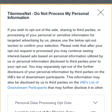
βρεθούν οι λύσεις.
TitormosNet -
Do Not Process My Personal
Στο… «παιχνίδι» βρίσκεται και ο Γιάννης
Information
Πετράκης, ο οποίος θα κάνει δώρο τις φετινές
μπάλες στην ομάδα. Ο έμπειρος τεχνικός του
If you wish to opt-out of the sale, sharing to third parties, or
Παναιτωλικού θέλει με αυτό τον τρόπο να
processing of your personal or sensitive information for
targeted advertising by us, please use the below opt-out
στηρίξει την προσπάθεια που γίνεται στον
section to confirm your selection. Please note that after your
Εργοτέλη προκειμένου η ομάδα να βρει ξανά τα
opt-out request is processed you may continue seeing
πατήματα της.
interest-based ads based on personal information utilized by
us or personal information disclosed to third parties prior to
Ο πολύπειρος προπονητής διετέλεσε στον
your opt-out. You may separately opt-out of the further
disclosure of your personal information by third parties on the
πάγκο της ομάδας του Ηρακλείου την σεζόν
IAB’s list of downstream participants. This information may
2013-14.
also be disclosed by us to third parties on the
IAB’s List of
Downstream Participants
that may further disclose it to other
Με πληροφορίες από
grandsport.gr
third parties.
Personal Data Processing Opt Outs