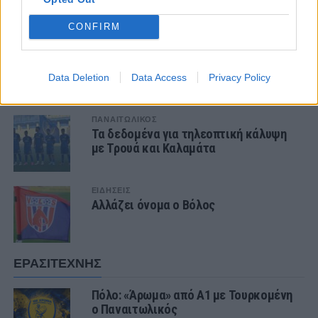
CONFIRM
1 COMMENT
Data Deletion
Data Access
Privacy Policy
ΤΕΛΕΥΤΑΙΑ ΝΕΑ
ΠΑΝΑΙΤΩΛΙΚΟΣ
Τα δεδομένα για τηλεοπτική κάλυψη
με Τρουά και Καλαμάτα
ΕΙΔΗΣΕΙΣ
Αλλάζει όνομα ο Βόλος
ΕΡΑΣΙΤΕΧΝΗΣ
Πόλο: «Άρωμα» από Α1 με Τουρκομένη
ο Παναιτωλικός