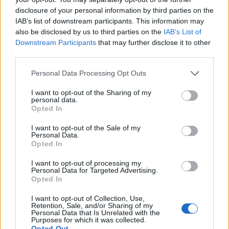
όταν αμφισβητήθηκε το ότι ήταν δυνατότερος
disclosure of your personal information by third parties on the
του θρυλικού Αιτωλού. Η μονομαχία μεταξύ του
IAB’s list of downstream participants. This information may
Μίλωνα και του Τίτορμου, ωστόσο, δεν ήταν
also be disclosed by us to third parties on the
IAB’s List of
ένας συνηθισμένος αγώνας πάλης.
Downstream Participants
that may further disclose it to other
third parties.
Σύμφωνα με τον Κλαύδιο Αιλιανό, οι αντίπαλοι
Personal Data Processing Opt Outs
σύγκριναν τις δυνάμεις τους σε ένα άγριο
Αιτωλικό τοπίο, ενώ σήκωναν ή πετούσαν
I want to opt-out of the Sharing of my
personal data.
πέτρες, ή πιάνοντας ταύρους.
Opted In
Νικημένος, ο Μίλωνας επαίνεσε τον νικητή ως
I want to opt-out of the Sale of my
Personal Data.
«δεύτερο Ηρακλή». Η φράση που κοσμεί το
Opted In
έμβλημα του Παναιτωλικού «Τίτορμος Αιτωλός
I want to opt-out of processing my
Ούτος Άλλος Ηρακλής» αποδίδεται σε αυτόν…
Personal Data for Targeted Advertising.
Opted In
Σήμερα λοιπόν, μέσα στην πισίνα της Νέας
I want to opt-out of Collection, Use,
Σμύρνης, η «μονομαχία» των δύο ομάδων έχει
Retention, Sale, and/or Sharing of my
Personal Data that Is Unrelated with the
το ιδιαίτερο ενδιαφέρον της.
Purposes for which it was collected.
Opted Out