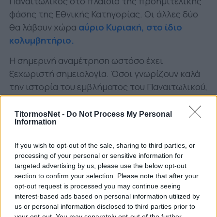
Παναιτωλικός στο πλαίσιο της προημιτελικής
φάσης της Εθνικής Κατηγορίας. Οι άλλες δύο
θα λάβουν χώρα
αύριο Κυριακή, στο ίδιο
κολυμβητήριο.
Η σημερινή αναμέτρηση ωστόσο έχει
ξεχωριστή σημειολογία. Όσοι γνωρίζουν καλά
την ιστορία του εμβλήματος του Παναιτωλικού,
δε θα δυσκολευτούν να καταλάβουν το γιατί.
TitormosNet -
Do Not Process My Personal
Ο
Τίτορμος
θρυλικός βοσκός της Αιτωλίας
Information
στην αρχαιότητα για τη ρώμη του, έμεινε στην
ιστορία για τη νίκη του επί του
Μίλωνα του
If you wish to opt-out of the sale, sharing to third parties, or
processing of your personal or sensitive information for
Κροτωνιάτη
, του πιο επιτυχημένου παλαιστή
targeted advertising by us, please use the below opt-out
των Αρχαίων Ολυμπιακών Αγώνων.
section to confirm your selection. Please note that after your
opt-out request is processed you may continue seeing
Ο Μίλωνας ταξίδεψε στην Αιτωλία για να βρει
interest-based ads based on personal information utilized by
και να προκαλέσει τον Τίτορμο σε μονομαχία,
us or personal information disclosed to third parties prior to
your opt-out. You may separately opt-out of the further