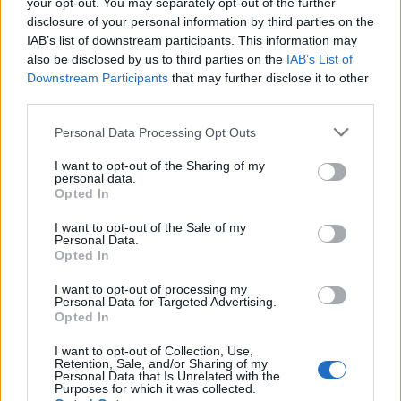
your opt-out. You may separately opt-out of the further
Καρδίτσας-Οικονόμος Τσαρίτσανης, Δίας Δίου-
disclosure of your personal information by third parties on the
ΑΕ Καρίτσας, ΠΟ Ελασσόνας-ΑΟ Σελλάνων, ΠΟ
IAB’s list of downstream participants. This information may
also be disclosed by us to third parties on the
IAB’s List of
Φήκης-Εθνικός Ν. Κεραμιδίου
Downstream Participants
that may further disclose it to other
third parties.
ος
4
όμιλος:
Αλμυρός-Φωκικός, Θησέας Αγριάς-
Αμβρυσσέας Διστόμου, Ηρακλής Ψαχνών-
Personal Data Processing Opt Outs
Οπούντιος Μαρτίνου 3-0 α.α., ΑΟ Υπάτου-
I want to opt-out of the Sharing of my
Διαγόρας Στεφανοβικείου, Αταλάντη-ΑΟ Ν.
personal data.
Opted In
Αρτάκης
I want to opt-out of the Sale of my
ος
Personal Data.
5
όμιλος:
ΑΕ Λευκίμμης-Αναγέννηση Αρτας,
Opted In
ΠΑΣ Θύελλα-Κασσιόπη, Τηλυκράτης 2014-Μ
I want to opt-out of processing my
Αλεξ. Καλλιθέας, Θύελλα Κατσικάς-ΠΑΣ
Personal Data for Targeted Advertising.
Πρέβεζας, Αχέρων Καναλακίου-Κτηνοτροφικός
Opted In
Αστέρας Καληράχης, ΑΕ Μεσολογγίου-ΟΦ Αγίου
I want to opt-out of Collection, Use,
Ματθαίου, Αμβρακικός Λουτρού-
Retention, Sale, and/or Sharing of my
Personal Data that Is Unrelated with the
Παναγρινιακός
Purposes for which it was collected.