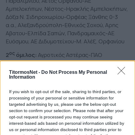
Παραλιμνίου, Αετός Ορφανού-ΑΕ
Αμπελοκήπων, Νέστος-Ηρακλής Αμπελοκήπων,
Δόξα Ν. Σιδηροχωρίου-Ορφέας Ξάνθης 0-3
α.α., Αλεξανδρούπολη-Εθνικός Σοχού, Αρης
Αβατου-Ελπίδα Σαπών, Πανδραμαικός-ΑΕ
Ευόσμου, ΑΕ Διδυμοτείχου-Μ. Αλέξ. Ορφανίου
ος
2
όμιλος:
Αγροτικός Αστέρας-ΠΑΟ
Κουφαλίων, Αναγέννηση Πλαγιάς-Μακεδονικός,
Νίκη Αγκαθιάς-Μ. Αλεξ. Τρικάλων Ημαθίας,
TitormosNet -
Do Not Process My Personal
Information
Εδεσσαικός-Εθνικός Γιαννιτσών, ΠΑΟΚ
Αλεξάνδρειας-Θύελλα Σαρακηνών, ΑΣ
If you wish to opt-out of the sale, sharing to third parties, or
Γιαννιτσά-Αετός Βαρβάρας, Θερμαικός
processing of your personal or sensitive information for
Θέρμης-Νέος ΠΟ Ν. Καλλικράτειας
targeted advertising by us, please use the below opt-out
section to confirm your selection. Please note that after your
ος
3
όμιλος:
Μετέωρα-Ατρόμητος Παλαμά,
opt-out request is processed you may continue seeing
interest-based ads based on personal information utilized by
Αετός Μακρυχωρίου-Μακεδονικός Φούφα,
us or personal information disclosed to third parties prior to
Κοζάνη ΦΣ-Ερμής Αμυνταίου, Αναγέννηση