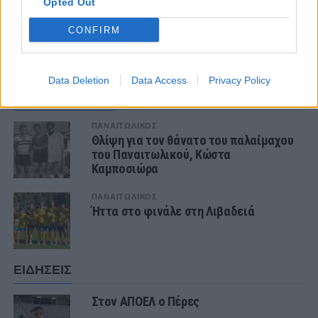
Opted Out
CONFIRM
ΣΧΟΛΙΑΣΤΕ
Data Deletion
Data Access
Privacy Policy
ΤΕΛΕΥΤΑΙΑ ΝΕΑ
ΠΑΝΑΙΤΩΛΙΚΟΣ
Θλίψη για τον θάνατο του παλαίμαχου
του Παναιτωλικού, Κώστα
Καμποσιώρα
ΠΑΝΑΙΤΩΛΙΚΟΣ
Ήττα στο φινάλε στη Λιβαδειά
ΕΙΔΗΣΕΙΣ
Στον ΑΠΟΕΛ ο Πέρες