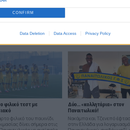
CONFIRM
ΣΧΟΛΙΑΣΤΕ
Data Deletion
Data Access
Privacy Policy
ο φιλικό τεστ με
Δύο… «κολλητάρια» στον
ιακό
Παναιτωλικό!
αρτο φιλικό του παιχνίδι
Νακάμπα και Τζενεπό έφτα
ιμασίας δίνει σήμερα στις
στην Ελλάδα για λογαριασμό
 Παναιτωλικός με αντίπαλο...
Παναιτωλικού, σχεδόν μαζί, 