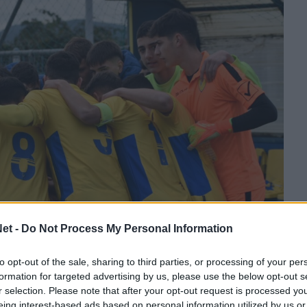
et -
Do Not Process My Personal Information
to opt-out of the sale, sharing to third parties, or processing of your per
formation for targeted advertising by us, please use the below opt-out s
r selection. Please note that after your opt-out request is processed y
τα πρωταθλήματα
υποδομής
Super League
eing interest-based ads based on personal information utilized by us or