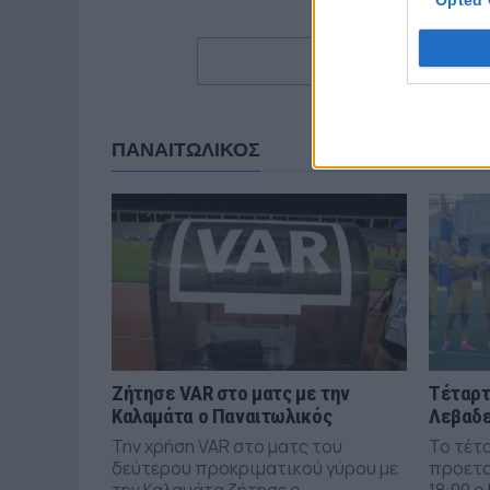
ΠΑΝΑΙΤΩΛΙΚΟΣ
Ζήτησε VAR στο ματς με την
Τέταρτ
Καλαμάτα ο Παναιτωλικός
Λεβαδε
Την χρήση VAR στο ματς του
Το τέτ
δεύτερου προκριματικού γύρου με
προετο
την Καλαμάτα ζήτησε ο...
18:00 ο