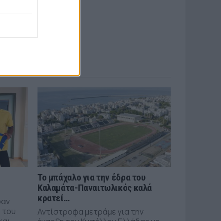
Το μπάχαλο για την έδρα του
Καλαμάτα-Παναιτωλικός καλά
κρατεί…
σαν
 του
Αντίστροφα μετράμε για την
και