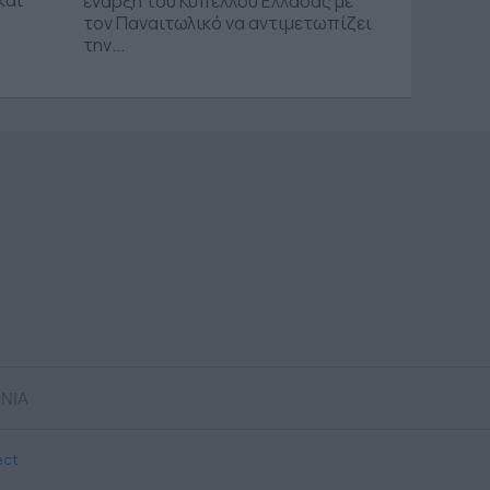
έναρξη του Κυπέλλου Ελλάδας με
τον Παναιτωλικό να αντιμετωπίζει
την...
ΝΙΑ
ect