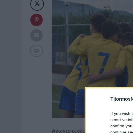
TitormosN
If you wish 
sensitive in
confirm you
Αγωνιστικές υποχρεώσεις σ
continue se