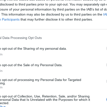
λικού το ερχόμενο Σαββατοκύριακο.
disclosed to third parties prior to your opt-out. You may separately opt-
losure of your personal information by third parties on the IAB’s list of
. This information may also be disclosed by us to third parties on the
IA
Participants
that may further disclose it to other third parties.
λουθήστε μας στο Google
 άρθρα μας στα αποτελέσματα αναζήτησης
l Data Processing Opt Outs
itormosNet.gr on Google
o opt-out of the Sharing of my personal data.
In
 Γιάννινα το Σάββατο 21 Ιανουαρίου (ώρα 13.30)
o opt-out of the Sale of my Personal Data.
In
α το Σάββατο 21 Ιανουαρίου (ώρα 14.30) στο
to opt-out of processing my Personal Data for Targeted
ing.
In
ει τον Άρη την Κυριακή 22 Ιανουαρίου (ώρα
o opt-out of Collection, Use, Retention, Sale, and/or Sharing
λαίας στη Θεσσαλονίκη.
ersonal Data that Is Unrelated with the Purposes for which it
lected.
Out