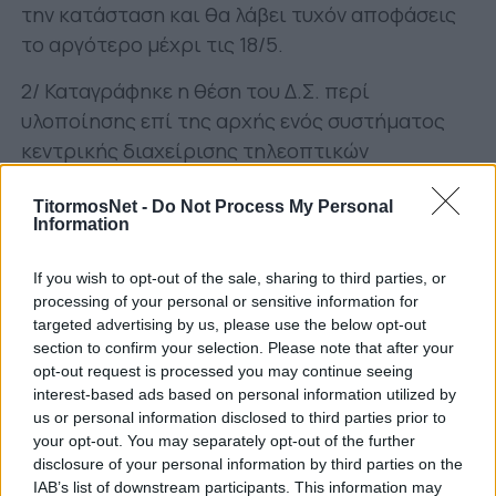
την κατάσταση και θα λάβει τυχόν αποφάσεις
το αργότερο μέχρι τις 18/5.
2/ Καταγράφηκε η θέση του Δ.Σ. περί
υλοποίησης επί της αρχής ενός συστήματος
κεντρικής διαχείρισης τηλεοπτικών
δικαιωμάτων. Επειδή τέθηκαν διαφορετικές
προϋποθέσεις από πολλές πλευρές, το θέμα
TitormosNet -
Do Not Process My Personal
Information
θα συζητηθεί στο πλαίσιο της ομάδας
εργασίας (working group), το οποίο έχει
If you wish to opt-out of the sale, sharing to third parties, or
συσταθεί για το θέμα των επιπτώσεων της
processing of your personal or sensitive information for
targeted advertising by us, please use the below opt-out
πανδημίας Covid-19, με τη συμμετοχή της
section to confirm your selection. Please note that after your
νομικής και οικονομικής υπηρεσίας.
opt-out request is processed you may continue seeing
interest-based ads based on personal information utilized by
Η εν λόγω επιτροπή θα εξετάσει και άλλα
us or personal information disclosed to third parties prior to
τεχνικά ζητήματα και ενδεχομένως θα προβεί
your opt-out. You may separately opt-out of the further
και σε άλλες προκαταρκτικές -μη δεσμευτικές-
disclosure of your personal information by third parties on the
IAB’s list of downstream participants. This information may
ενέργειες, καθώς και στη διερεύνηση της