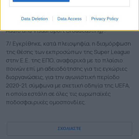
6/ Εγκρίθηκε η διερεύνηση δυνατότητας
υλοποίησης ενός εικονικού οπτικοακουστικού
Data Deletion
Data Access
Privacy Policy
περιβάλλοντος φιλάθλων (Simulated Fans
Audio and Visual Sport Broadcasting).
7/ Εγκρίθηκε, κατά πλειοψηφία, η διαμόρφωση
της θέσης των εκπροσώπων της Super League
στην Ε.Ε. της ΕΠΟ, αναφορικά με το πλαίσιο
ποινών επί μη αδειοδότησης για τις εγχώριες
διοργανώσεις, για την αγωνιστική περίοδο
2020-21, σύμφωνα με σχετική οδηγία της UEFA,
η οποία εστάλη σε όλες τις ευρωπαϊκές
ποδοσφαιρικές ομοσπονδίες.
ΣΧΟΛΙΑΣΤΕ