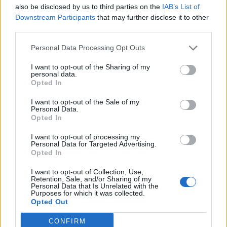
also be disclosed by us to third parties on the
IAB’s List of
αγοράς. Το θέμα αυτό και τα ζητήματα των
Downstream Participants
that may further disclose it to other
προϋποθέσεων θα συζητηθούν στην αμέσως
third parties.
επόμενη συνεδρίαση του Δ.Σ. της Super League.
Personal Data Processing Opt Outs
3/ Ο πρόεδρος του Δ.Σ. της Super League
I want to opt-out of the Sharing of my
ενημέρωσε τα μέλη, περί της υποβολής
personal data.
Opted In
πρότασης χορηγίας τριετούς διάρκειας προς
τη Super League από την εταιρεία Interwetten,
I want to opt-out of the Sale of my
Personal Data.
το περιέχομενο της οποίας θα συζητηθεί σε
Opted In
επόμενη συνεδρίαση του Δ.Σ.
I want to opt-out of processing my
Personal Data for Targeted Advertising.
4/ Η επίσημη μπάλα του Πρωταθλήματος Super
Opted In
League 2020-2021 θα είναι της εταιρείας Nike.
I want to opt-out of Collection, Use,
Retention, Sale, and/or Sharing of my
5/ Εγκρίθηκε η ανάπτυξη Ε-Sports Super
Personal Data that Is Unrelated with the
Purposes for which it was collected.
League, με βάση τη σχετική προεργασία που
Opted Out
έχει πραγματοποιηθεί.
CONFIRM