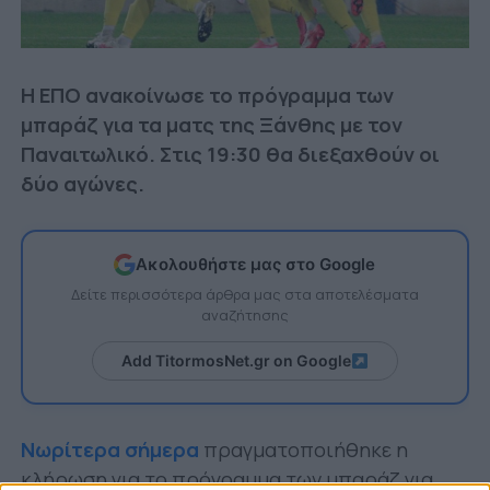
Η ΕΠΟ ανακοίνωσε το πρόγραμμα των
μπαράζ για τα ματς της Ξάνθης με τον
Παναιτωλικό. Στις 19:30 θα διεξαχθούν οι
δύο αγώνες.
Ακολουθήστε μας στο Google
Δείτε περισσότερα άρθρα μας στα αποτελέσματα
αναζήτησης
Add TitormosNet.gr on Google
Νωρίτερα σήμερα
πραγματοποιήθηκε η
κλήρωση για το πρόγραμμα των μπαράζ για