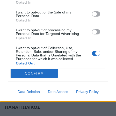
Opted In
Παναιτωλικού: Παναιτωλικός-Ξάνθη
I want to opt-out of the Sale of my
Personal Data.
Opted In
ΣΧΟΛΙΑΣΤΕ
I want to opt-out of processing my
Personal Data for Targeted Advertising.
Opted In
ΤΕΛΕΥΤΑΙΑ ΝΕΑ
I want to opt-out of Collection, Use,
Retention, Sale, and/or Sharing of my
ΠΑΝΑΙΤΩΛΙΚΟΣ
Personal Data that Is Unrelated with the
Purposes for which it was collected.
Θλίψη για τον θάνατο του παλαίμαχου
Opted Out
του Παναιτωλικού, Κώστα
Καμποσιώρα
CONFIRM
ΠΑΝΑΙΤΩΛΙΚΟΣ
Ήττα στο φινάλε στη Λιβαδειά
Data Deletion
Data Access
Privacy Policy
ΠΑΝΑΙΤΩΛΙΚΟΣ