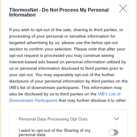
Παναιτωλικό και Ξάνθη.
TitormosNet -
Do Not Process My Personal
Information
Προ ολίγου η ΕΠΟ όρισε και τις ώρες των δύο
αγώνων. Τόσο το ματς στην Ξάνθη όσο και στο
If you wish to opt-out of the sale, sharing to third parties, or
Αγρίνιο θα πραγματοποιηθούν ώρα 19:30 το
processing of your personal or sensitive information for
απόγευμα.
targeted advertising by us, please use the below opt-out
section to confirm your selection. Please note that after your
Η ανακοίνωση:
opt-out request is processed you may continue seeing
interest-based ads based on personal information utilized by
Το πρόγραμμα των αγώνων μπαράζ
us or personal information disclosed to third parties prior to
your opt-out. You may separately opt-out of the further
παραμονής/ανόδου στη Superleague 1
disclosure of your personal information by third parties on the
διαμορφώθηκε ως εξής, ύστερα από την
IAB’s list of downstream participants. This information may
κλήρωση που πραγματοποιήθηκε στα γραφεία
also be disclosed by us to third parties on the
IAB’s List of
της Ελληνικής Ποδοσφαιρικής Ομοσπονδίας.
Downstream Participants
that may further disclose it to other
third parties.
Τετάρτη 26/05/2021, 19:30
, Ξάνθη Arena:
Personal Data Processing Opt Outs
Ξάνθη-Παναιτωλικός
I want to opt-out of the Sharing of my
Κυριακή 30/05/2021, 19:30,
Γήπεδο
personal data.