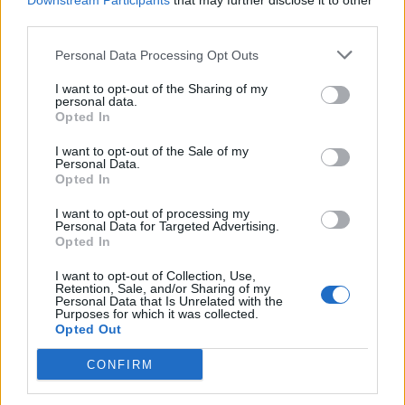
πρωταθλήματος για τους ερυθρόλευκους. Το
Downstream Participants
that may further disclose it to other
third parties.
νέο απόκτημά του, Χέφτε Μπεντανκόρ έλαβε το
«χρυσό» παπούτσι της περσινής διοργάνωσης.
Personal Data Processing Opt Outs
Ο Παναιτωλικός δεν έλειπε από τα βραβεία. Ο
I want to opt-out of the Sharing of my
personal data.
πορτιέρε του «Τίτορμου» και κορυφαίος
Opted In
ποδοσφαιριστής της ομάδας για την
I want to opt-out of the Sale of my
περασμένη περίοδο, Λούκας Τσάβες,
τιμήθηκε
Personal Data.
Opted In
ως ο καλύτερος ποδοσφαιριστής στο
επίσημο παιχνίδι Super League Fantasy
.
I want to opt-out of processing my
Personal Data for Targeted Advertising.
Opted In
Σύντομους χαιρετισμούς απηύθυναν
παράγοντες του ελληνικού ποδοσφαίρου, οι
I want to opt-out of Collection, Use,
Retention, Sale, and/or Sharing of my
οποίοι δήλωσαν περήφανοι για την
Personal Data that Is Unrelated with the
Purposes for which it was collected.
εξέλιξη που έχει το πρωτάθλημα τα τελευταία
Opted Out
χρόνια συλλήβδην με τη βοήθεια της
CONFIRM
τεχνολογίας (ημιαυτόματο οφσάιντ και GDS)
καθώς και για τον αυξανόμενο ανταγωνισμό της