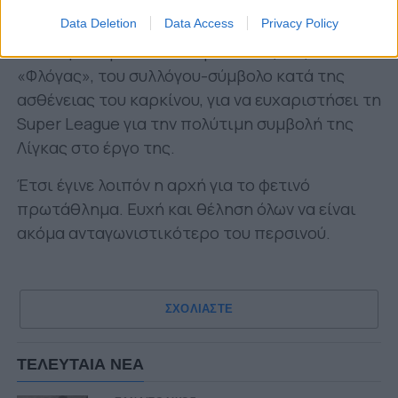
διοργάνωσης.
Data Deletion
Data Access
Privacy Policy
Τον λόγο πήρε και αντιπρόσωπος της
«Φλόγας», του συλλόγου-σύμβολο κατά της
ασθένειας του καρκίνου, για να ευχαριστήσει τη
Super League για την πολύτιμη συμβολή της
Λίγκας στο έργο της.
Έτσι έγινε λοιπόν η αρχή για το φετινό
πρωτάθλημα. Ευχή και θέληση όλων να είναι
ακόμα ανταγωνιστικότερο του περσινού.
ΣΧΟΛΙΑΣΤΕ
ΤΕΛΕΥΤΑΙΑ ΝΕΑ