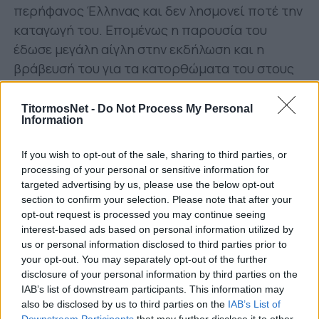
περήφανος Έλληνας και δεν λησμονεί ποτέ την
καταγωγή του. Επομένως η παρουσία του
έδωσε μεγάλη αίγλη στην εκδήλωση και η
βράβευσή του για τα κατορθώματα του στους
πάγκους ήταν απαραίτητη.
TitormosNet -
Do Not Process My Personal
Βραβεύτηκαν επίσης οι Αντελίνο Βιερίνια και
Information
Κάρλος Ζέκα, θρύλοι πλέον του ΠΑΟΚ και του
Παναθηναϊκού αντίστοιχα, οι οποίοι δεν
If you wish to opt-out of the sale, sharing to third parties, or
processing of your personal or sensitive information for
παρέβλεψαν να αναγνωρίσουν τη συμβολή όλων
targeted advertising by us, please use the below opt-out
των παραγόντων στις ομάδες τους για τις
section to confirm your selection. Please note that after your
επιτυχίες που είχαν στις καριέρες τους.
opt-out request is processed you may continue seeing
interest-based ads based on personal information utilized by
Οι κορυφαίοι του Ολυμπιακού, Τζολάκης και
us or personal information disclosed to third parties prior to
Ροντινέι καθώς και ο τεχνικός του, Χοσέ Λουίς
your opt-out. You may separately opt-out of the further
disclosure of your personal information by third parties on the
Μεντιλίμπαρ έλαβαν επίσης βραβεία για τη
IAB’s list of downstream participants. This information may
συμβολή τους στην κατάκτηση του περσινού
also be disclosed by us to third parties on the
IAB’s List of