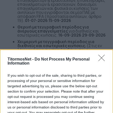
επαγγελματιών & ερασιτεχνών, επανεγγραφές
επαγγελματιών & ερασιτεχνών, δανεισμοί
επαγγελματιών και φυσικά οι κινήσεις των
ανηλίκων που εγγράφονται σε μία ΠΑΕ με
απόφαση FIFA (προστασία ανηλίκων, άρθρο
19).
01-07-2026 15-09-2026
Θερινή μετεγγραφική περίοδος για
άνεργους επαγγελματίες
για διεθνείς και
εσωτερικές κινήσεις.
16-09-2026 29-09-2026
Χειμερινή μετεγγραφική περίοδος για
διεθνείς και εσωτερικές κινήσεις.
(Στις εν
λόγω κινήσεις συμπεριλαμβάνονται οι
μετεγγραφές επαγγελματιών & ερασιτεχνών,
επανεγγραφές επαγγελματιών & ερασιτεχνών,
TitormosNet -
Do Not Process My Personal
δανεισμοί επαγγελματιών και φυσικά οι
Information
κινήσεις των ανηλίκων που εγγράφονται σε μία
ΠΑΕ με απόφαση FIFA (προστασία ανηλίκων,
άρθρο 19).
02-01-2027 05-02-2027
If you wish to opt-out of the sale, sharing to third parties, or
Χειμερινή μετεγγραφική περίοδος
για
processing of your personal or sensitive information for
άνεργους επαγγελματίες για διεθνείς και
targeted advertising by us, please use the below opt-out
εσωτερικές κινήσεις.
06-02-2027 15-02-2027
section to confirm your selection. Please note that after your
Τροποποιήσεις
συμβολαίων επαγγελματιών
opt-out request is processed you may continue seeing
που ανήκουν ήδη στη δύναμη μίας ΠΑΕ.
01-07-
interest-based ads based on personal information utilized by
2026 30-06-2027
us or personal information disclosed to third parties prior to
Αλλαγή ιδιότητας
(από ερασιτέχνες σε
your opt-out. You may separately opt-out of the further