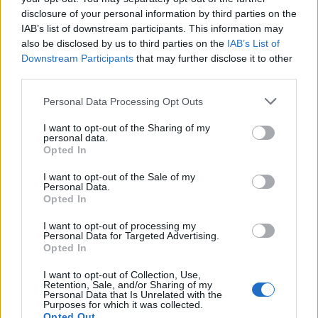
επαγγελματίες) για όσους ερασιτέχνες
ποδοσφαιριστές ανήκουν ήδη στη δύναμη μίας
disclosure of your personal information by third parties on the
ΠΑΕ.
01-07-2026 30-06-2027
IAB’s list of downstream participants. This information may
Θερινή μετεγγραφική περίοδος για
also be disclosed by us to third parties on the
IAB’s List of
ερασιτέχνες ποδοσφαιριστές
που ανήκουν
Downstream Participants
that may further disclose it to other
στη δύναμη του ιδρυτικού σωματείου μιας ΠΑΕ
third parties.
και θα μετεγγραφούν στην ΠΑΕ.
01-07-2026 15-
09-2026
Personal Data Processing Opt Outs
Χειμερινή μετεγγραφική περίοδος για
ερασιτέχνες ποδοσφαιριστές
που ανήκουν
στη δύναμη του ιδρυτικού σωματείου μιας ΠΑΕ
I want to opt-out of the Sharing of my
personal data.
και θα μετεγγραφούν στην ΠΑΕ.
02-01-2027 05-
Opted In
02-2027
Πρώτες εγγραφές ανηλίκων
(αφορούν είτε
I want to opt-out of the Sale of my
ερασιτέχνες, είτε επαγγελματίες).
01-07-2026
Personal Data.
30-06-2027
Opted In
Πρώτες εγγραφές ενηλίκων
(αφορούν είτε
ερασιτέχνες, είτε επαγγελματίες).
01-07-2026
I want to opt-out of processing my
10-07-2026
Personal Data for Targeted Advertising.
Opted In
ΠΕΡΙΟΔΟΙ ΕΓΓΡΑΦΩΝ – ΜΕΤΕΓΓΡΑΦΩΝ ΓΙΑ
I want to opt-out of Collection, Use,
ΕΡΑΣΙΤΕΧΝΙΚΑ ΣΩΜΑΤΕΙΑ (ΕΠΣ) ΧΡΟΝΙΚΗ
Retention, Sale, and/or Sharing of my
Personal Data that Is Unrelated with the
ΠΕΡΙΟΔΟΣ & ΕΙΔΟΣ ΜΕΤΑΒΟΛΩΝ ΕΝΑΡΞΗ
Purposes for which it was collected.
ΛΗΞΗ
Opted Out