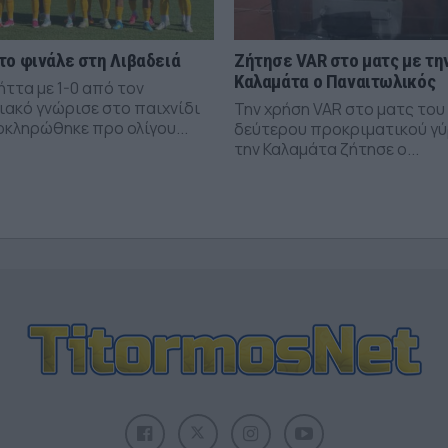
το φινάλε στη Λιβαδειά
Ζήτησε VAR στο ματς με τη
Καλαμάτα ο Παναιτωλικός
ήττα με 1-0 από τον
ιακό γνώρισε στο παιχνίδι
Την χρήση VAR στο ματς του
οκληρώθηκε προ ολίγου...
δεύτερου προκριματικού γύ
την Καλαμάτα ζήτησε ο...