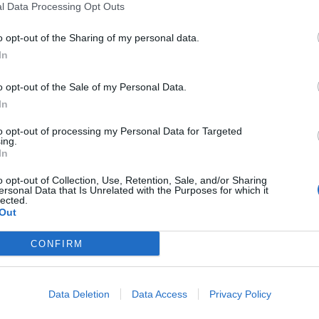
l Data Processing Opt Outs
τωλικός μπει στο γήπεδο
με τη λογική
α χάσει
. Αν δηλαδή επαναπαυτεί και στο γεγονός
o opt-out of the Sharing of my personal data.
In
α. Το «τρίποντο» τον στέλνει πιθανώς ακόμη και
o opt-out of the Sale of my Personal Data.
In
πορεί να ξεπεράσει δύο ομάδες (ΟΦΗ, Λαμία).
 καταφέρει στην ΑΕΛ θα είναι
τεράστιο
ενώ
to opt-out of processing my Personal Data for Targeted
ing.
γχος και η εσωστρέφεια στο άκρως
In
.
o opt-out of Collection, Use, Retention, Sale, and/or Sharing
ersonal Data that Is Unrelated with the Purposes for which it
τους ρίχνει
lected.
Out
κό είναι καλό, ωστόσο για να το διατηρήσει
η σε μία έδρα που δεν τον… «πάει» η παράδοση.
CONFIRM
ι παιχνίδια σε έδρες όπου έκανε νίκες, μην
ρος του, απέναντι σε ομάδες όπως ο ΠΑΣ
Data Deletion
Data Access
Privacy Policy
ος (πέρυσι), αύριο στο Αλκαζάρ
ο Τίτορμος