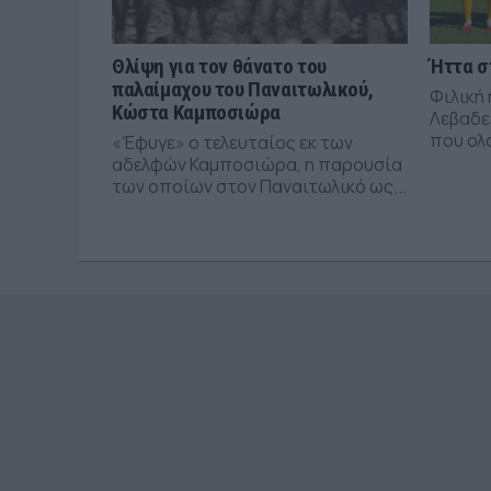
Θλίψη για τον θάνατο του
Ήττα σ
παλαίμαχου του Παναιτωλικού,
Φιλική 
Κώστα Καμποσιώρα
Λεβαδε
που ολ
«Έφυγε» ο τελευταίος εκ των
αδελφών Καμποσιώρα, η παρουσία
των οποίων στον Παναιτωλικό ως...