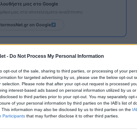
λουθήστε μας στο Google
 άρθρα μας στα αποτελέσματα αναζήτησης
itormosNet.gr on Google
τηθεί από τον Απόλλωνα ο Παναιτωλικός αύριο
et -
Do Not Process My Personal Information
ιστεί με τη λογική των δύο αποτελεσμάτων.
να νικήσει.
to opt-out of the sale, sharing to third parties, or processing of your per
formation for targeted advertising by us, please use the below opt-out s
 του Σαββάτου, τα βαθμολογικά δεδομένα που
r selection. Please note that after your opt-out request is processed y
αιτωλικό την ευκαιρία με πιθανή νίκη αύριο
eing interest-based ads based on personal information utilized by us or
αφορά του από την ΑΕΛ στο +10
μα και να βάλει
disclosed to third parties prior to your opt-out. You may separately opt-
 τον ΟΦΗ
.
losure of your personal information by third parties on the IAB’s list of
. This information may also be disclosed by us to third parties on the
IA
 πρέπει να μείνει ανεκμετάλλευτη
. Λάρισα,
Participants
that may further disclose it to other third parties.
ντίπαλοι που απομένουν και το μέγιστο δυνατό
πόλυτο ζητούμενο.