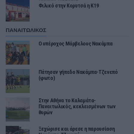
Φιλικό στην Κορυτσά η Κ19
ΠΑΝΑΙΤΩΛΙΚΟΣ
Ο υπέροχος Μάρβελους Νακάμπα
Πάτησαν γήπεδο Νακάμπα-Τζενεπό
(φωτο)
Στην Αθήνα το Καλαμάτα-
Παναιτωλικός, κεκλεισμένων των
θυρών
Ξεχώρισε και άρεσε η παρουσίαση