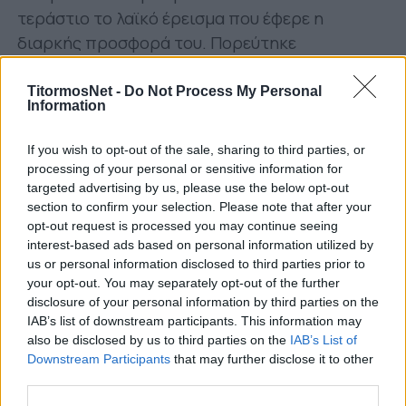
τεράστιο το λαϊκό έρεισμα που έφερε η
διαρκής προσφορά του. Πορεύτηκε
ανεξάρτητος, ακέραιος, υπερήφανος,
υπηρετώντας τις αρχές και αξίες που
TitormosNet -
Do Not Process My Personal
Information
ενέπνευσαν τους ιδρυτές του.
If you wish to opt-out of the sale, sharing to third parties, or
Έζησε χαρές, επιτυχίες και διακρίσεις, βίωσε
processing of your personal or sensitive information for
δυσκολίες και άσχημες στιγμές. Παρέμεινε
targeted advertising by us, please use the below opt-out
σταθερός στο δρόμο που χάραξε και συνεχίζει
section to confirm your selection. Please note that after your
με το κεφάλι ψηλά. Παραμένει, δεκαετίες τώρα,
opt-out request is processed you may continue seeing
interest-based ads based on personal information utilized by
ο καλύτερος πρεσβευτής του Αγρινίου.
us or personal information disclosed to third parties prior to
your opt-out. You may separately opt-out of the further
Σήμερα συμπληρώνει 95 χρόνια ζωής!
disclosure of your personal information by third parties on the
IAB’s list of downstream participants. This information may
Το παρελθόν τον γεμίζει υπερηφάνεια
also be disclosed by us to third parties on the
IAB’s List of
Downstream Participants
that may further disclose it to other
Το παρόν τον καθιστά δυνατό
third parties.
Το μέλλον προδιαγράφεται αισιόδοξο