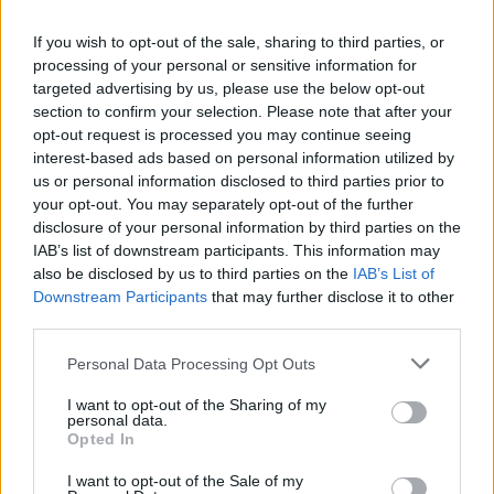
Από την άλλη ο ΠΑΟΚ έχει μία τρομερή
If you wish to opt-out of the sale, sharing to third parties, or
παράδοση στο Αγρίνιο, με τη μοναδική νίκη του
processing of your personal or sensitive information for
Παναιτωλικού να καταγράφεται το 2013.
targeted advertising by us, please use the below opt-out
section to confirm your selection. Please note that after your
opt-out request is processed you may continue seeing
interest-based ads based on personal information utilized by
us or personal information disclosed to third parties prior to
your opt-out. You may separately opt-out of the further
disclosure of your personal information by third parties on the
IAB’s list of downstream participants. This information may
also be disclosed by us to third parties on the
IAB’s List of
Downstream Participants
that may further disclose it to other
third parties.
Personal Data Processing Opt Outs
I want to opt-out of the Sharing of my
personal data.
Opted In
I want to opt-out of the Sale of my