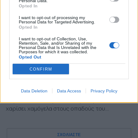
Personal Data.
Opted In
I want to opt-out of processing my
Personal Data for Targeted Advertising.
Opted In
I want to opt-out of Collection, Use,
Retention, Sale, and/or Sharing of my
Ο Ράζβαν Λουτσέσκου
θα έχει μεν τέσσερις
Personal Data that Is Unrelated with the
Purposes for which it was collected.
απουσίες
(σ.σ. δεν ανακοίνωσε αποστολή),
Opted Out
ωστόσο το ρόστερ του έχει «γεμίσει» και οι
επιλογές είναι δεδομένα περισσότερες.
CONFIRM
Για να μπορέσει ο Παναιτωλικός να διεκδικήσει
κάτι από το παιχνίδι θα πρέπει να
Data Deletion
Data Access
Privacy Policy
παρουσιαστεί… άρτιος και ψυχωμένος, ώστε να
χαρίσει χαμόγελα στους οπαδούς του…
ΣΧΟΛΙΑΣΤΕ