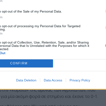
In
o opt-out of the Sale of my Personal Data.
In
to opt-out of processing my Personal Data for Targeted
ing.
In
o opt-out of Collection, Use, Retention, Sale, and/or Sharing
ersonal Data that Is Unrelated with the Purposes for which it
lected.
Out
 στον Παναιτωλικό, με τον Φλόρες να σουτάρει
α βρίσκει στόχο, πριν συμπληρωθεί το λεπτό
CONFIRM
 με σουτ του Μασούρα από τα αριστερά της
Data Deletion
Data Access
Privacy Policy
ους ήρθε από την πρώτη στατική του μπάλα στο
ά στην «καρδιά» της άμυνας των Αγρινιωτών, που
ια μία ακόμη φορά σε στημένο και έκανε το 0-1.