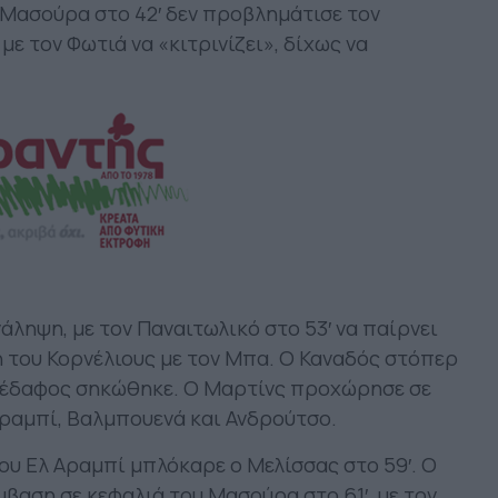
 Μασούρα στο 42′ δεν προβλημάτισε τον
με τον Φωτιά να «κιτρινίζει», δίχως να
νάληψη, με τον Παναιτωλικό στο 53′ να παίρνει
 του Κορνέλιους με τον Μπα. Ο Καναδός στόπερ
 έδαφος σηκώθηκε. Ο Μαρτίνς προχώρησε σε
Αραμπί, Βαλμπουενά και Ανδρούτσο.
του Ελ Αραμπί μπλόκαρε ο Μελίσσας στο 59′. Ο
μβαση σε κεφαλιά του Μασούρα στο 61′, με τον