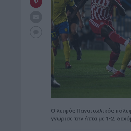
Ο λειψός Παναιτωλικός πάλεψ
γνώρισε την ήττα με 1-2, δεχό