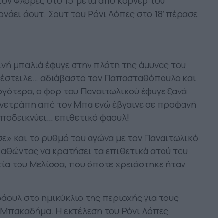
τον Φλόρες στο 15′ μετά από κόρνερ του
ρνάει άουτ. Σουτ του Ρόνι Λόπες στο 18′ πέρασε
ινή μπαλιά έφυγε στην πλάτη της άμυνας του
 έστειλε… αδιάβαστο τον Παπασταθόπουλο και
 αργότερα, ο φορ του Παναιτωλικού έφυγε ξανά
ανετράπη από τον Μπα ενώ έβγαινε σε προφανή
 υποδεικνύει… επιθετικό φάουλ!
ε» και το ρυθμό του αγώνα με τον Παναιτωλικό
αθώντας να κρατήσει τα επιθετικά ατού του
ία του Μελίσσα, που όποτε χρειάστηκε ήταν
φάουλ στο ημικύκλιο της περιοχής για τους
 Μπακαδήμα. Η εκτέλεση του Ρόνι Λόπες