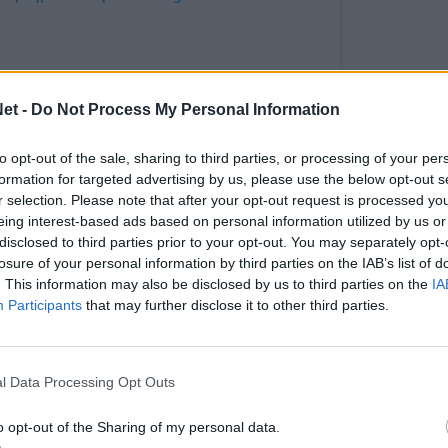
et -
Do Not Process My Personal Information
to opt-out of the sale, sharing to third parties, or processing of your per
formation for targeted advertising by us, please use the below opt-out s
r selection. Please note that after your opt-out request is processed y
eing interest-based ads based on personal information utilized by us or
disclosed to third parties prior to your opt-out. You may separately opt-
Η δημοσίευση κοινοποιήθηκε από το χρήστη TitormosNet.gr (@titormosnet)
losure of your personal information by third parties on the IAB’s list of
. This information may also be disclosed by us to third parties on the
IA
ιτωλικό για ένα ακόμα ματς. Σε 5-4-1 η διάταξη,
Participants
that may further disclose it to other third parties.
λισμό. Μελίσσας στα δοκάρια. Αντούνες,
, Λούι στην άμυνα. Μόρσει, Τσιγγάρας, Φλόρες,
τρο. Βέργος μοναδικός προωθημένος.
l Data Processing Opt Outs
o opt-out of the Sharing of my personal data.