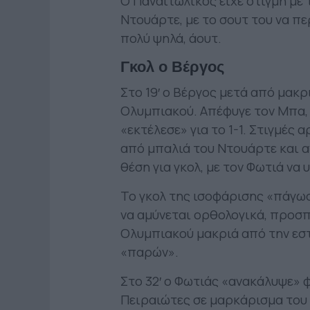
Ο Παναιτωλικός είχε στιγμή με 
Ντουάρτε, με το σουτ του να πε
πολύ ψηλά, άουτ.
Γκολ ο Βέργος
Στο 19′ ο Βέργος μετά από μακρ
Ολυμπιακού. Απέφυγε τον Μπα,
«εκτέλεσε» για το 1-1. Στιγμές
από μπαλιά του Ντουάρτε και 
θέση για γκολ, με τον Φωτιά να
Το γκολ της ισοφάρισης «πάγωσ
να αμύνεται ορθολογικά, προσπ
Ολυμπιακού μακριά από την εστ
«παρών».
Στο 32′ ο Φωτιάς «ανακάλυψε» 
Πειραιώτες σε μαρκάρισμα του