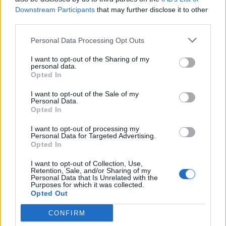
Αλομπισάτ
Downstream Participants
that may further disclose it to other
third parties.
Τα αποτελέσματα του ομίλου:
Personal Data Processing Opt Outs
Παναγρινιακός-ΑΟ Υπάτου 1-1
I want to opt-out of the Sharing of my
Αστέρας Πετριτή – ΑΣ Απόλλων Πάργας 1-0
personal data.
Opted In
Τηλυκράτης – ΑΟ Χαλκίδα 3-0
I want to opt-out of the Sale of my
Personal Data.
Βύζας Μεγάρων – Ζάκυνθος 4-0
Opted In
I want to opt-out of processing my
Ναυπακτιακός Αστέρας – ΑΕ Λευκίμμης 0-2
Personal Data for Targeted Advertising.
Opted In
Διγενής Νεοχωρίου – Πανελευσινιακός 0-1
I want to opt-out of Collection, Use,
Retention, Sale, and/or Sharing of my
Τρίκαλα ΑΟ – ΠΟ Φήκης 0-0
Personal Data that Is Unrelated with the
Purposes for which it was collected.
Η βαθμολογία:
Opted Out
CONFIRM
Θέση
Ομάδες
Αγώνες
Βαθμοί