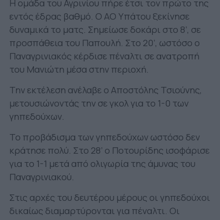
Η ομάδα του Αγρινίου πήρε έτσι τον πρώτο της
εντός έδρας βαθμό. Ο ΑΟ Υπάτου ξεκίνησε
δυναμικά το ματς. Σημείωσε δοκάρι στο 8’, σε
προσπάθεια του Παπουλή. Στο 20’, ωστόσο ο
Παναγρινιακός κέρδισε πέναλτι σε ανατροπή
του Μανιώτη μέσα στην περιοχή.
Την εκτέλεση ανέλαβε ο Αποστόλης Τσιούνης,
μετουσιώνοντάς την σε γκολ για το 1-0 των
γηπεδούχων.
Το προβάδισμα των γηπεδούχων ωστόσο δεν
κράτησε πολύ. Στο 28’ ο Ποτουρίδης ισοφάρισε
για το 1-1 μετά από ολιγωρία της άμυνας του
Παναγρινιακού.
Στις αρχές του δευτέρου μέρους οι γηπεδούχοι
δικαίως διαμαρτύρονται για πέναλτι. Οι