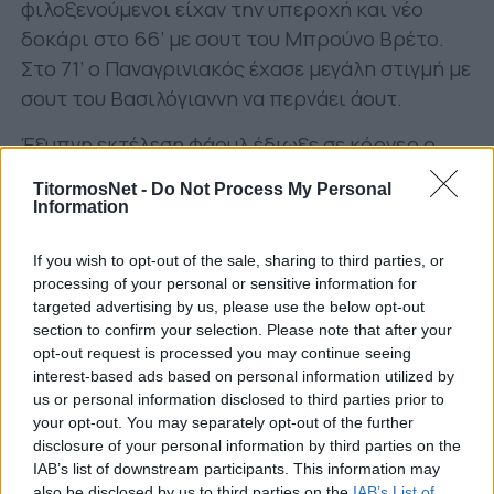
φιλοξενούμενοι είχαν την υπεροχή και νέο
δοκάρι στο 66’ με σουτ του Μπρούνο Βρέτο.
Στο 71’ ο Παναγρινιακός έχασε μεγάλη στιγμή με
σουτ του Βασιλόγιαννη να περνάει άουτ.
Έξυπνη εκτέλεση φάουλ έδιωξε σε κόρνερ ο
κίπερ του ΑΟ Υπάτου στο 75′ σε κόρνερ.
TitormosNet -
Do Not Process My Personal
Σημαντική επέμβαση στο 86′ είχε ο Μπαλάφας
Information
σε σουτ του Ποτουρίδη, «κρατώντας» τον
Παναγρινιακό.
If you wish to opt-out of the sale, sharing to third parties, or
processing of your personal or sensitive information for
Δύο εκτελέσεις φάουλ σε εξαιρετικά σημεία στα
targeted advertising by us, please use the below opt-out
section to confirm your selection. Please note that after your
τελευταία λεπτά από τον Γκόλια δεν είχαν το
opt-out request is processed you may continue seeing
επιθυμητό αποτέλεσμα. Το 1-1
interest-based ads based on personal information utilized by
us or personal information disclosed to third parties prior to
Παναγρινιακός:
Μπαλάφας, Καλοκαίρης,
your opt-out. You may separately opt-out of the further
Γκόλιας, Κοντογιάννης, Φραγκούλης, Καντάνης,
disclosure of your personal information by third parties on the
IAB’s list of downstream participants. This information may
Τσιούνης, Μανιώτης, Τσοπανάς, Τσάκνης,
also be disclosed by us to third parties on the
IAB’s List of