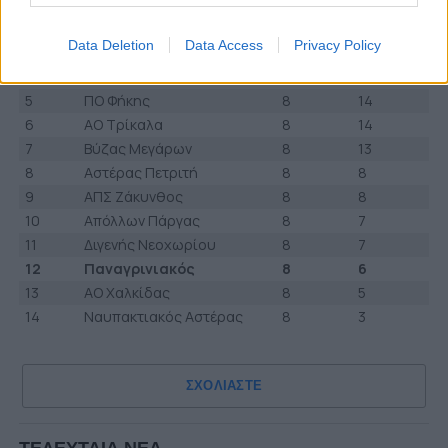
1
ΑΕ Λευκίμμης
8
17
2
Πανελευσινιακός
8
17
Data Deletion
Data Access
Privacy Policy
3
ΑΟ Υπάτου
8
17
4
Τηλυκράτης Λευκάδας
8
16
5
ΠΟ Φήκης
8
14
6
ΑΟ Τρίκαλα
8
14
7
Βύζας Μεγάρων
8
13
8
Αστέρας Πετριτή
8
8
9
ΑΠΣ Ζάκυνθος
8
8
10
Απόλλων Πάργας
8
7
11
Διγενής Νεοχωρίου
8
7
12
Παναγρινιακός
8
6
13
ΑΟ Χαλκίδας
8
5
14
Ναυπακτιακός Αστέρας
8
3
ΣΧΟΛΙΑΣΤΕ
ΤΕΛΕΥΤΑΙΑ ΝΕΑ