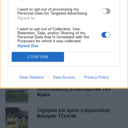
ΤΕΛΕΥΤΑΙΑ ΝΕΑ
I want to opt-out of processing my
ΕΡΑΣΙΤΕΧΝΗΣ
Personal Data for Targeted Advertising.
Πόλο: «Άρωμα» από Α1 με Τουρκομένη
Opted In
ο Παναιτωλικός
I want to opt-out of Collection, Use,
Retention, Sale, and/or Sharing of my
Personal Data that Is Unrelated with the
Purposes for which it was collected.
ΠΑΝΑΙΤΩΛΙΚΟΣ
Opted Out
Στην Αθήνα το Καλαμάτα-
Παναιτωλικός, κεκλεισμένων των
CONFIRM
θυρών
ΠΑΝΑΙΤΩΛΙΚΟΣ
Data Deletion
Data Access
Privacy Policy
Στην Αθήνα το Καλαμάτα-
Παναιτωλικός, κεκλεισμένων των
θυρών
Ξεχώρισε και άρεσε η παρουσίαση
Νακάμπα-Τζενεπό