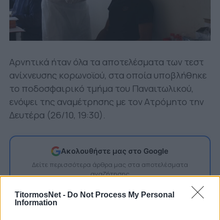
Αρνητικά ήταν όλα τα αποτελέσματα των τεστ
ανίχνευσης κορωνοϊού, στα οποία υποβλήθηκε
το ποδοσφαιρικό τμήμα του Παναιτωλικού,
ενόψει της αναμέτρησης με τον Ατρόμητο την
Δευτέρα (26/10, 19:30).
Ακολουθήστε μας στο Google
Δείτε περισσότερα άρθρα μας στα αποτελέσματα
αναζήτησης
Add TitormosNet.gr on Google
TitormosNet -
Do Not Process My Personal
Information