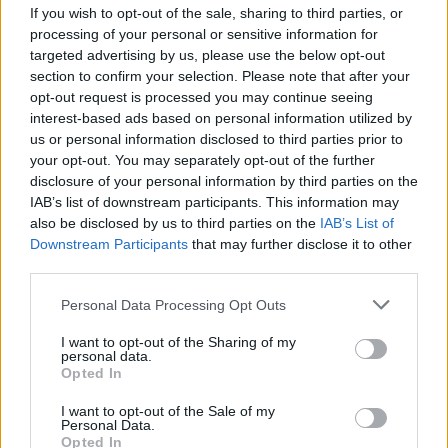
If you wish to opt-out of the sale, sharing to third parties, or
Οπως γνωστοποίησε η διοίκηση των
processing of your personal or sensitive information for
«καναρινιών», μετά τον καθιερωμένο έλεγχο
targeted advertising by us, please use the below opt-out
section to confirm your selection. Please note that after your
που υποβλήθηκαν οι παίκτες και τα μέλη του
opt-out request is processed you may continue seeing
Παναιτωλικού
, τα αποτελέσματα ήταν
interest-based ads based on personal information utilized by
αρνητικά. Αναλυτικά:
us or personal information disclosed to third parties prior to
your opt-out. You may separately opt-out of the further
«Αρνητικά ήταν και πάλι τα δείγματα που
disclosure of your personal information by third parties on the
λήφθηκαν για το εβδομαδιαίο covid test του
IAB’s list of downstream participants. This information may
also be disclosed by us to third parties on the
IAB’s List of
ποδοσφαιρικού τμήματος και του προσωπικού
Downstream Participants
that may further disclose it to other
της ομάδας μας».
third parties.
Πηγή: gazzetta.gr
Personal Data Processing Opt Outs
I want to opt-out of the Sharing of my
personal data.
Opted In
ΣΧΟΛΙΑΣΤΕ
I want to opt-out of the Sale of my
Personal Data.
Opted In